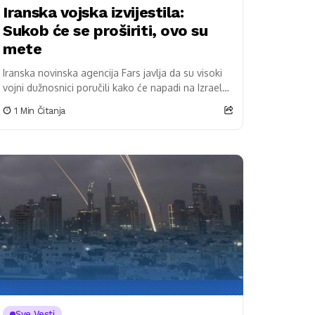
Iranska vojska izvijestila:
Sukob će se proširiti, ovo su
mete
Iranska novinska agencija Fars javlja da su visoki
vojni dužnosnici poručili kako će napadi na Izrael
biti nastavljeni te da će se sukob uskoro proširiti...
1 Min Čitanja
Sve Vesti