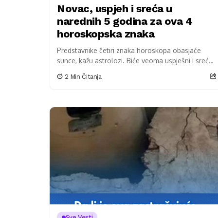
Novac, uspjeh i sreća u
narednih 5 godina za ova 4
horoskopska znaka
Predstavnike četiri znaka horoskopa obasjaće
sunce, kažu astrolozi. Biće veoma uspješni i srećni,
a predviđaju im da će steći značajno materijalno
2 Min Čitanja
bogatstvo, imati...
Sve Vesti