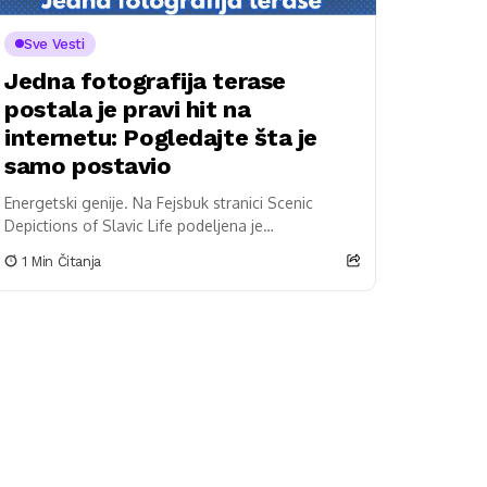
Sve Vesti
Jedna fotografija terase
postala je pravi hit na
internetu: Pogledajte šta je
samo postavio
Energetski genije. Na Fejsbuk stranici Scenic
Depictions of Slavic Life podeljena je
fotografija jedne zgrade u Češkoj koja je mnoge
1 Min Čitanja
korisnike društvenih mreža naterala da...