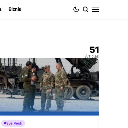
e
Biznis
51
Articles
Sve Vesti