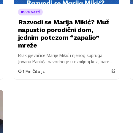
Sve Vesti
Razvodi se Marija Mikić? Muž
napustio porodični dom,
jednim potezom “zapalio”
mreže
Brak pjevačice Marije Mikić i njenog supruga
Jovana Pantića navodno je u ozbiljnoj krizi, barem
ako je suditi po društvenim mrežama. Naime,
1 Min Čitanja
korisnici...