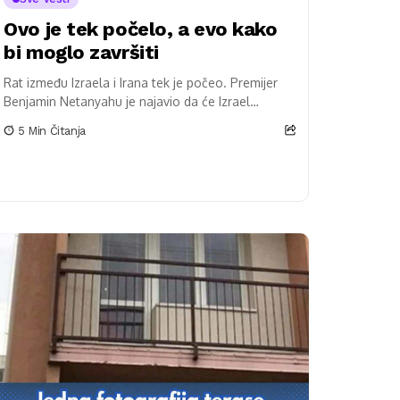
Ovo je tek počelo, a evo kako
bi moglo završiti
Rat između Izraela i Irana tek je počeo. Premijer
Benjamin Netanyahu je najavio da će Izrael
nastaviti sa zračnim udarima “onoliko dana
5 Min Čitanja
koliko...