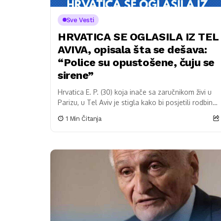
Sve Vesti
HRVATICA SE OGLASILA IZ TEL
AVIVA, opisala šta se dešava:
“Police su opustošene, čuju se
sirene”
Hrvatica E. P. (30) koja inače sa zaručnikom živi u
Parizu, u Tel Aviv je stigla kako bi posjetili rodbinu.
Sad kaže kako...
1 Min Čitanja