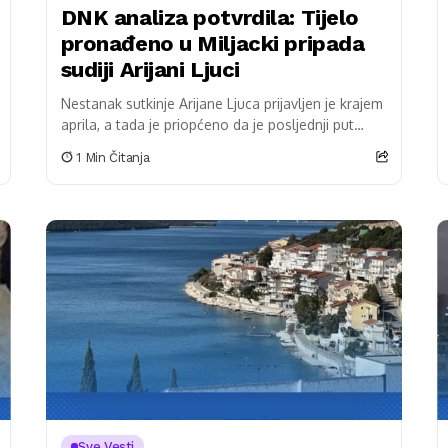
DNK analiza potvrdila: Tijelo
pronađeno u Miljacki pripada
sudiji Arijani Ljuci
Nestanak sutkinje Arijane Ljuca prijavljen je krajem
aprila, a tada je priopćeno da je posljednji put
viđena na Marijin Dvoru u Sarajevu. Nakon...
1 Min Čitanja
Sve Vesti