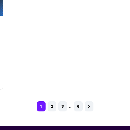
1
2
3
…
6