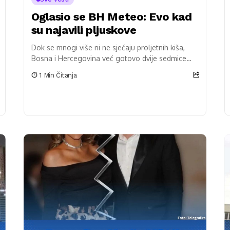
Oglasio se BH Meteo: Evo kad
su najavili pljuskove
Dok se mnogi više ni ne sjećaju proljetnih kiša,
Bosna i Hercegovina već gotovo dvije sedmice
prolazi kroz period bez ijedne kapi padavina....
1 Min Čitanja