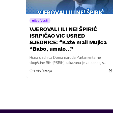
Sve Vesti
VJEROVALI ILI NE! ŠPIRIĆ
ISRPIČAO VIC USRED
SJEDNICE: “Kaže mali Mujica
“Babo, umalo…”
Hitna sjednica Doma naroda Parlamentarne
skupštine BiH (PSBiH) zakazana je za danas, s
obimnim dnevnim redom. Nikola Špirić se obratio
1 Min Čitanja
zastupnicima u Domu...