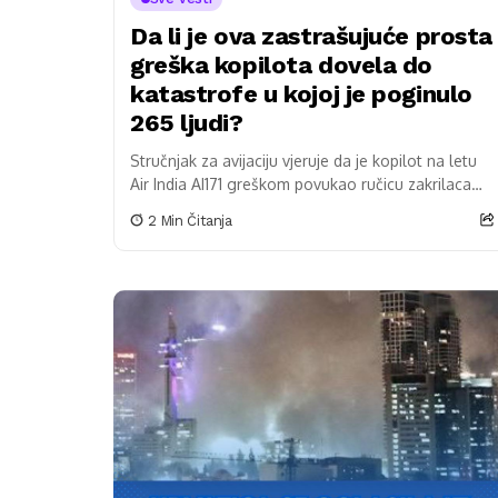
Da li je ova zastrašujuće prosta
greška kopilota dovela do
katastrofe u kojoj je poginulo
265 ljudi?
Stručnjak za avijaciju vjeruje da je kopilot na letu
Air India AI171 greškom povukao ručicu zakrilaca
umjesto ručice za uvlačenje stajnog trapa, što...
2 Min Čitanja