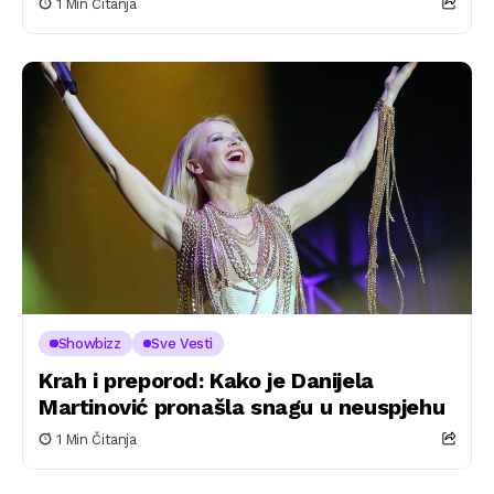
1 Min Čitanja
Showbizz
Sve Vesti
Krah i preporod: Kako je Danijela
Martinović pronašla snagu u neuspjehu
1 Min Čitanja