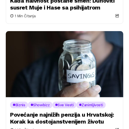
Kada naivnost postane smeh: Duhoviti
susret Muje i Hase sa psihijatrom
1 Min Čitanja
Biznis
Showbizz
Sve Vesti
Zanimljivosti
Povećanje najnižih penzija u Hrvatskoj:
Korak ka dostojanstvenijem životu