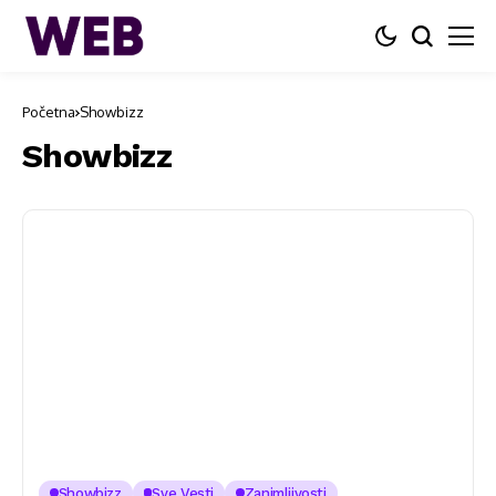
Početna
Showbizz
Showbizz
Showbizz
Sve Vesti
Zanimljivosti