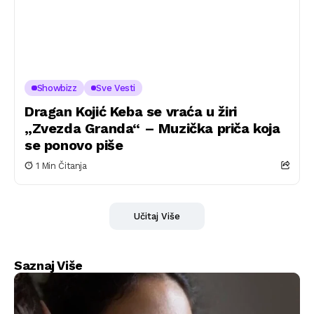
Showbizz
Sve Vesti
Dragan Kojić Keba se vraća u žiri
„Zvezda Granda“ – Muzička priča koja
se ponovo piše
1 Min Čitanja
Učitaj Više
Saznaj Više