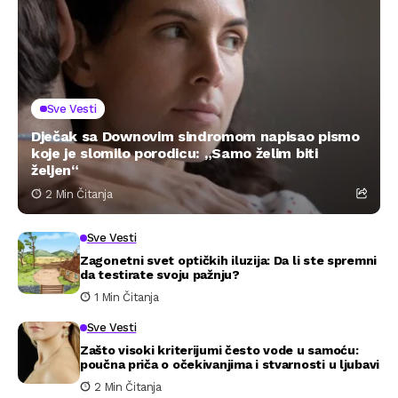
Sve Vesti
Dječak sa Downovim sindromom napisao pismo
koje je slomilo porodicu: „Samo želim biti
željen“
2 Min Čitanja
Sve Vesti
Zagonetni svet optičkih iluzija: Da li ste spremni
da testirate svoju pažnju?
1 Min Čitanja
Sve Vesti
Zašto visoki kriterijumi često vode u samoću:
poučna priča o očekivanjima i stvarnosti u ljubavi
2 Min Čitanja