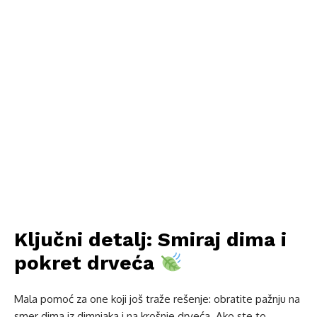
Ključni detalj: Smiraj dima i
pokret drveća
Mala pomoć za one koji još traže rešenje: obratite pažnju na
smer dima iz dimnjaka i na krošnje drveća. Ako ste to