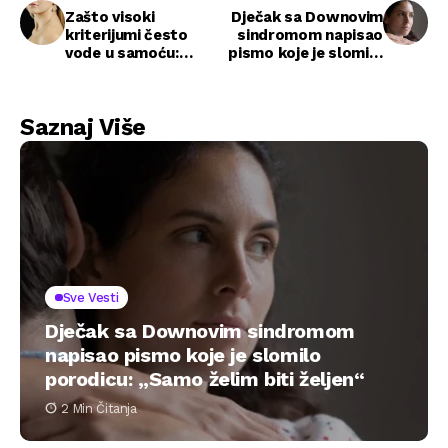
Zašto visoki
Dječak sa Downovim
kriterijumi često
sindromom napisao
vode u samoću:
pismo koje je slomilo
poučna priča o
porodicu: „Samo
očekivanjima i
želim biti željen“
stvarnosti u ljubavi
Saznaj Više
Sve Vesti
Dječak sa Downovim sindromom
napisao pismo koje je slomilo
porodicu: „Samo želim biti željen“
2 Min Čitanja