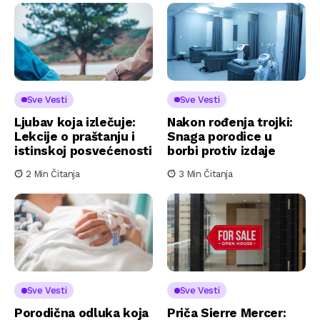
Sve Vesti
Sve Vesti
Ljubav koja izlečuje:
Nakon rođenja trojki:
Lekcije o praštanju i
Snaga porodice u
istinskoj posvećenosti
borbi protiv izdaje
2 Min Čitanja
3 Min Čitanja
Sve Vesti
Sve Vesti
Porodična odluka koja
Priča Sierre Mercer: