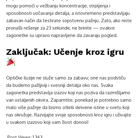
mogu pomoći u vežbanju koncentracije, strpljenja i
sposobnosti uočavanja detalja, a istovremeno predstavljaju
zabavan način da testirate sopstvenu pažnju. Zato, ako niste
pronašli rešenje za 23 sekunde, ne brinite — ovakve
zagonetke su upravo napravljene da zavaraju pogled.
Zaključak: Učenje kroz igru
Optičke iluzije ne služe samo za zabavu; one nas podstiču
da budemo pažljiviji i svesniji detalja oko nas. Svaka
zagonetka predstavlja izazov koji nas poziva da razmišljamo
van ustaljenih okvira. Zapamtite, ponekad je potrebno samo
malo više pažnje da bismo otkrili skrivene istine u svetu koji
nas okružuje. Razvijajte svoje sposobnosti kroz igru i uživajte
u svakom izazovu koji vam život donosi!
Post Views:
1,363