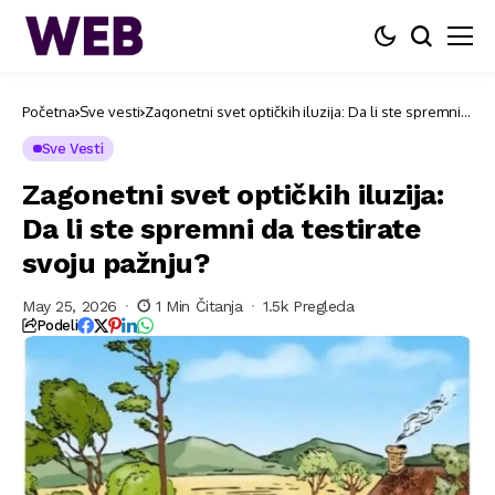
Početna
Sve vesti
Zagonetni svet optičkih iluzija: Da li ste spremni
da testirate svoju pažnju?
Sve Vesti
Zagonetni svet optičkih iluzija:
Da li ste spremni da testirate
svoju pažnju?
May 25, 2026
1 Min Čitanja
1.5k Pregleda
Podeli