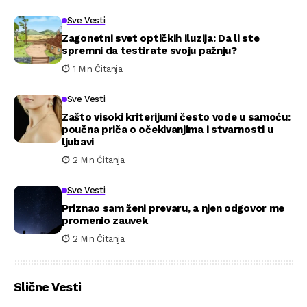
Sve Vesti
Zagonetni svet optičkih iluzija: Da li ste
spremni da testirate svoju pažnju?
1 Min Čitanja
Sve Vesti
Zašto visoki kriterijumi često vode u samoću:
poučna priča o očekivanjima i stvarnosti u
ljubavi
2 Min Čitanja
Sve Vesti
Priznao sam ženi prevaru, a njen odgovor me
promenio zauvek
2 Min Čitanja
Slične Vesti