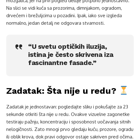
mozgalica, jer na prvi pogled deluje potpuno jednostavno.
Na slici se vidi kuća sa prozorima, dimnjakom, ogradom,
drvećem i brežuljcima u pozadini. Ipak, iako sve izgleda
normalno, jedan detalj ne odgovara stvarnosti.
“U svetu optičkih iluzija,
istina je često skrivena iza
fascinantne fasade.”
Zadatak: Šta nije u redu?
Zadatak je jednostavan: pogledajte sliku i pokušajte za 23
sekunde otkriti šta nije u redu. Ovakve vizuelne zagonetke
testiraju pažnju, koncentraciju i sposobnost uočavanja sitnih
nelogičnosti. Zato mnogi prvo gledaju kuću, prozore, ogradu
ili oblik krova, dok pravi odgovor ostaje sakriven pred očima.