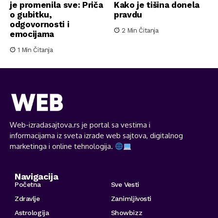
je promenila sve: Priča
Kako je tišina donela
o gubitku,
pravdu
odgovornosti i
2 Min Čitanja
emocijama
1 Min Čitanja
Web-izradasajtova.rs je portal sa vestima i
informacijama iz sveta izrade web sajtova, digitalnog
marketinga i online tehnologija.
Navigacija
Početna
Sve Vesti
Zdravlje
Zanimljivosti
Astrologija
Showbizz