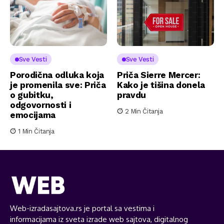
Sve Vesti
Sve Vesti
Porodična odluka koja
Priča Sierre Mercer:
je promenila sve: Priča
Kako je tišina donela
o gubitku,
pravdu
odgovornosti i
2 Min Čitanja
emocijama
1 Min Čitanja
Web-izradasajtova.rs je portal sa vestima i
informacijama iz sveta izrade web sajtova, digitalnog