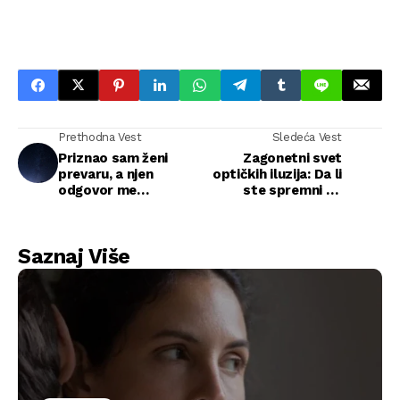
Prethodna Vest
Sledeća Vest
Priznao sam ženi
Zagonetni svet
prevaru, a njen
optičkih iluzija: Da li
odgovor me
ste spremni da
promenio zauvek
testirate svoju
pažnju?
Saznaj Više