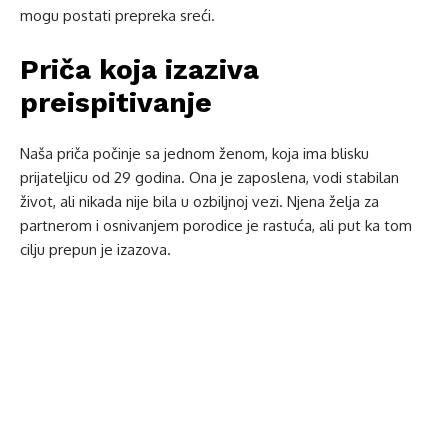
mogu postati prepreka sreći.
Priča koja izaziva
preispitivanje
Naša priča počinje sa jednom ženom, koja ima blisku
prijateljicu od 29 godina. Ona je zaposlena, vodi stabilan
život, ali nikada nije bila u ozbiljnoj vezi. Njena želja za
partnerom i osnivanjem porodice je rastuća, ali put ka tom
cilju prepun je izazova.