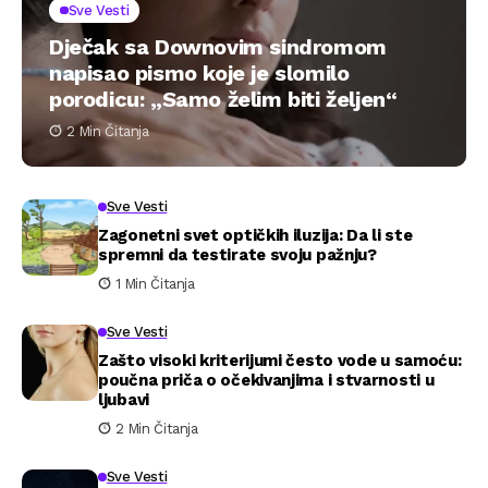
Sve Vesti
Dječak sa Downovim sindromom
napisao pismo koje je slomilo
porodicu: „Samo želim biti željen“
2 Min Čitanja
Sve Vesti
Zagonetni svet optičkih iluzija: Da li ste
spremni da testirate svoju pažnju?
1 Min Čitanja
Sve Vesti
Zašto visoki kriterijumi često vode u samoću:
poučna priča o očekivanjima i stvarnosti u
ljubavi
2 Min Čitanja
Sve Vesti