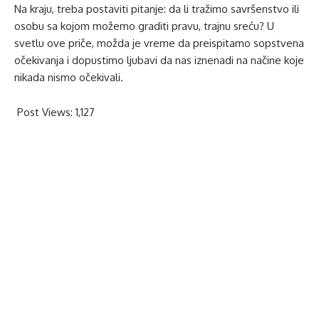
Na kraju, treba postaviti pitanje: da li tražimo savršenstvo ili
osobu sa kojom možemo graditi pravu, trajnu sreću? U
svetlu ove priče, možda je vreme da preispitamo sopstvena
očekivanja i dopustimo ljubavi da nas iznenadi na načine koje
nikada nismo očekivali.
Post Views:
1,127