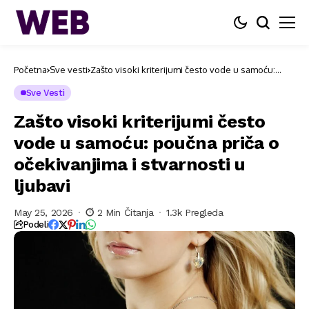
Početna
Sve vesti
Zašto visoki kriterijumi često vode u samoću:
poučna priča o očekivanjima i stvarnosti u ljubavi
Sve Vesti
Zašto visoki kriterijumi često
vode u samoću: poučna priča o
očekivanjima i stvarnosti u
ljubavi
May 25, 2026
2 Min Čitanja
1.3k Pregleda
Podeli