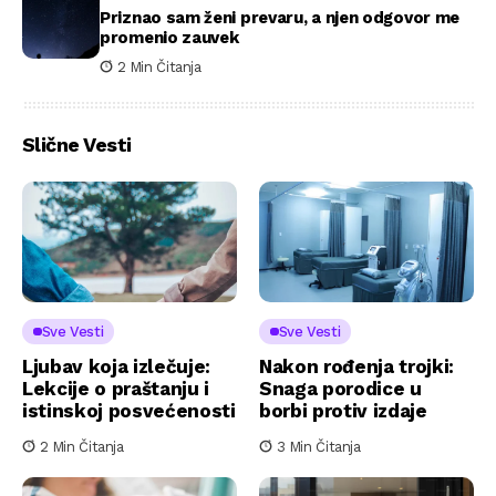
Priznao sam ženi prevaru, a njen odgovor me
promenio zauvek
2 Min Čitanja
Slične Vesti
Sve Vesti
Sve Vesti
Ljubav koja izlečuje:
Nakon rođenja trojki:
Lekcije o praštanju i
Snaga porodice u
istinskoj posvećenosti
borbi protiv izdaje
2 Min Čitanja
3 Min Čitanja