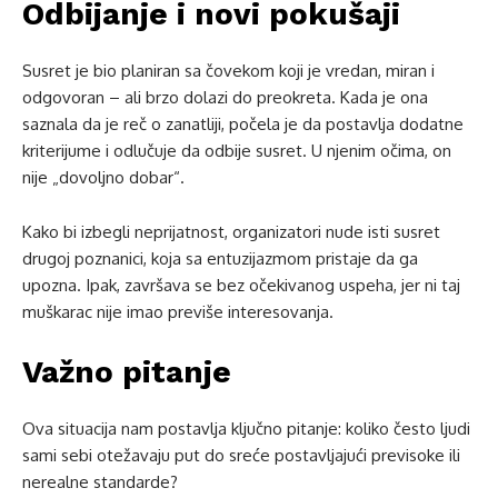
Odbijanje i novi pokušaji
Susret je bio planiran sa čovekom koji je vredan, miran i
odgovoran – ali brzo dolazi do preokreta. Kada je ona
saznala da je reč o zanatliji, počela je da postavlja dodatne
kriterijume i odlučuje da odbije susret. U njenim očima, on
nije „dovoljno dobar“.
Kako bi izbegli neprijatnost, organizatori nude isti susret
drugoj poznanici, koja sa entuzijazmom pristaje da ga
upozna. Ipak, završava se bez očekivanog uspeha, jer ni taj
muškarac nije imao previše interesovanja.
Važno pitanje
Ova situacija nam postavlja ključno pitanje: koliko često ljudi
sami sebi otežavaju put do sreće postavljajući previsoke ili
nerealne standarde?