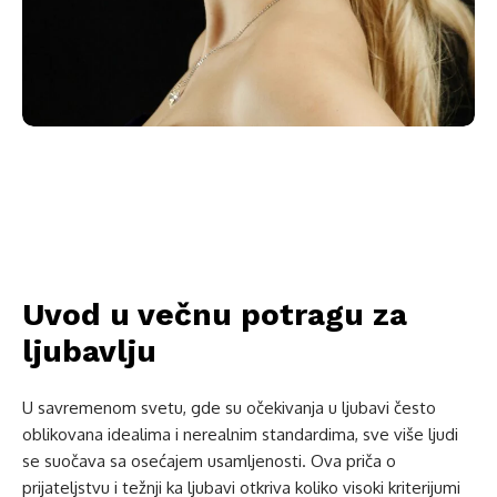
Uvod u večnu potragu za
ljubavlju
U savremenom svetu, gde su očekivanja u ljubavi često
oblikovana idealima i nerealnim standardima, sve više ljudi
se suočava sa osećajem usamljenosti. Ova priča o
prijateljstvu i težnji ka ljubavi otkriva koliko visoki kriterijumi