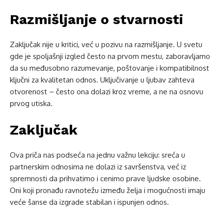
Razmišljanje o stvarnosti
Zaključak nije u kritici, već u pozivu na razmišljanje. U svetu
gde je spoljašnji izgled često na prvom mestu, zaboravljamo
da su međusobno razumevanje, poštovanje i kompatibilnost
ključni za kvalitetan odnos. Uključivanje u ljubav zahteva
otvorenost – često ona dolazi kroz vreme, a ne na osnovu
prvog utiska.
Zaključak
Ova priča nas podseća na jednu važnu lekciju: sreća u
partnerskim odnosima ne dolazi iz savršenstva, već iz
spremnosti da prihvatimo i cenimo prave ljudske osobine.
Oni koji pronađu ravnotežu između želja i mogućnosti imaju
veće šanse da izgrade stabilan i ispunjen odnos.