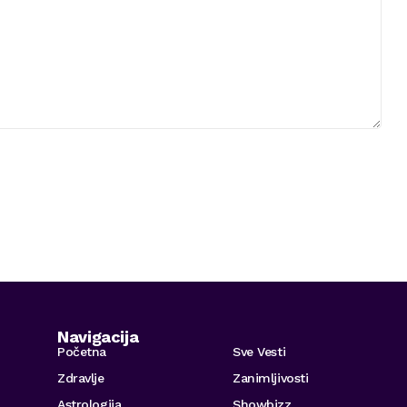
Navigacija
Početna
Sve Vesti
Zdravlje
Zanimljivosti
Astrologija
Showbizz