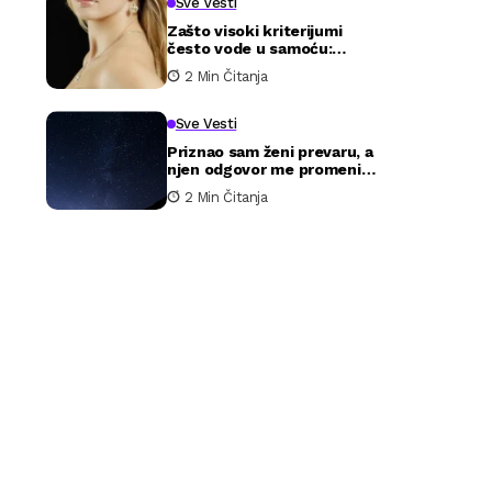
Sve Vesti
Zašto visoki kriterijumi
često vode u samoću:
poučna priča o očekivanjima
2 Min Čitanja
i stvarnosti u ljubavi
Sve Vesti
Priznao sam ženi prevaru, a
njen odgovor me promenio
zauvek
2 Min Čitanja