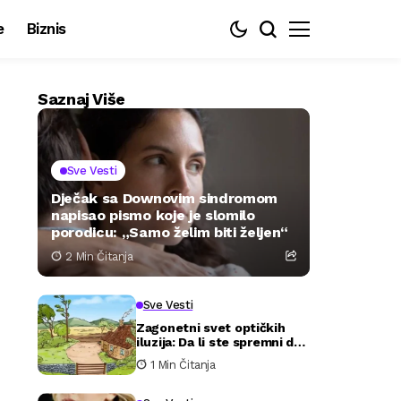
e
Biznis
Saznaj Više
Sve Vesti
Dječak sa Downovim sindromom
napisao pismo koje je slomilo
porodicu: „Samo želim biti željen“
2 Min Čitanja
Sve Vesti
Zagonetni svet optičkih
iluzija: Da li ste spremni da
testirate svoju pažnju?
1 Min Čitanja