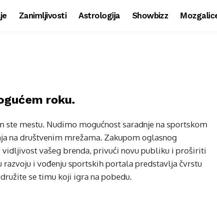
je
Zanimljivosti
Astrologija
Showbizz
Mozgalic
ogućem roku.
vom ste mestu. Nudimo mogućnost saradnje na sportskom
držaja na društvenim mrežama. Zakupom oglasnog
idljivost vašeg brenda, privući novu publiku i proširiti
 razvoju i vođenju sportskih portala predstavlja čvrstu
družite se timu koji igra na pobedu.