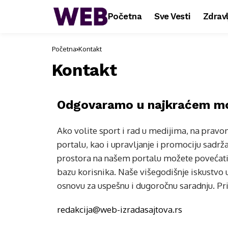
Početna
Sve Vesti
Zdravl
Početna
Kontakt
Kontakt
Odgovaramo u najkraćem m
Ako volite sport i rad u medijima, na pra
portalu, kao i upravljanje i promociju sa
prostora na našem portalu možete povećati v
bazu korisnika. Naše višegodišnje iskustvo u
osnovu za uspešnu i dugoročnu saradnju. Pri
redakcija@web-izradasajtova.rs