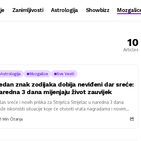
je
Zanimljivosti
Astrologija
Showbizz
Mozgalic
10
Articles
Astrologija
Mozgalice
Sve Vesti
edan znak zodijaka dobija neviđeni dar sreće:
aredna 3 dana mijenjaju život zauvijek
las sreće i novih prilika za Strijelca Strijelac u naredna 3 dana
že iskoristiti situacije koje će otvoriti vrata nagradama i novim
kustvima....
1 Min Čitanja