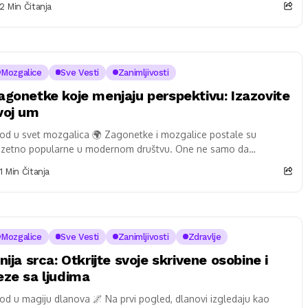
2 Min Čitanja
Mozgalice
Sve Vesti
Zanimljivosti
agonetke koje menjaju perspektivu: Izazovite
voj um
od u svet mozgalica 🌍 Zagonetke i mozgalice postale su
uzetno popularne u modernom društvu. One ne samo da
bavljaju, već i podstiču...
1 Min Čitanja
Mozgalice
Sve Vesti
Zanimljivosti
Zdravlje
inija srca: Otkrijte svoje skrivene osobine i
eze sa ljudima
od u magiju dlanova 🌌 Na prvi pogled, dlanovi izgledaju kao