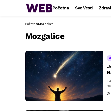
Početna
Sve Vesti
Zdravl
Početna
Mozgalice
Mozgalice
J
N
Ta
mo
is