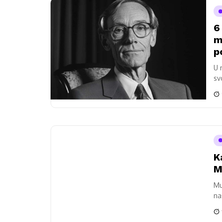
6
m
p
U 
sv
vra
K
M
Mu
na
ne