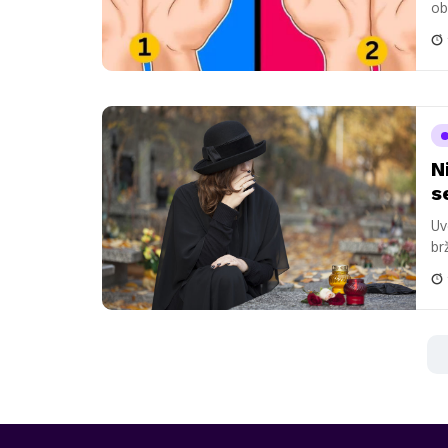
ob
N
s
Uv
br