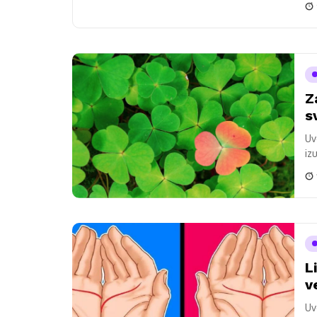
Z
s
Uv
iz
za
L
v
Uv