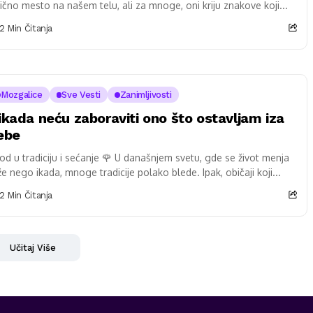
ično mesto na našem telu, ali za mnoge, oni kriju znakove koji...
2 Min Čitanja
Mozgalice
Sve Vesti
Zanimljivosti
ikada neću zaboraviti ono što ostavljam iza
ebe
od u tradiciju i sećanje 🌹 U današnjem svetu, gde se život menja
že nego ikada, mnoge tradicije polako blede. Ipak, običaji koji...
2 Min Čitanja
Učitaj Više