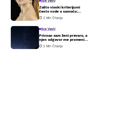
Sve Vesti
Zašto visoki kriterijumi
često vode u samoću:
poučna priča o očekivanjima
2 Min Čitanja
i stvarnosti u ljubavi
Sve Vesti
Priznao sam ženi prevaru, a
njen odgovor me promenio
zauvek
2 Min Čitanja