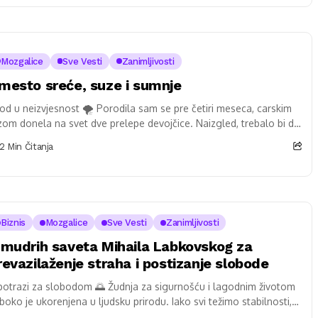
Mozgalice
Sve Vesti
Zanimljivosti
mesto sreće, suze i sumnje
od u neizvjesnost 🌪️ Porodila sam se pre četiri meseca, carskim
zom donela na svet dve prelepe devojčice. Naizgled, trebalo bi da
ećam...
2 Min Čitanja
Biznis
Mozgalice
Sve Vesti
Zanimljivosti
 mudrih saveta Mihaila Labkovskog za
revazilaženje straha i postizanje slobode
potrazi za slobodom 🌅 Žudnja za sigurnošću i lagodnim životom
boko je ukorenjena u ljudsku prirodu. Iako svi težimo stabilnosti,
ekomerna potreba...