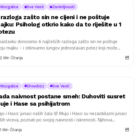
Mozgalice
Sve Vesti
Zanimljivosti
 razloga zašto sin ne cijeni i ne poštuje
ajku: Psiholog otkrio kako da to riješite u 1
otezu
nastavku donosimo 6 najčešćih razloga zašto sin ne poštuje
oju majku – i otkrivamo Jungov jednostavan potez koji može
titi sklad i...
2 Min Čitanja
Mozgalice
Showbizz
Sve Vesti
ada naivnost postane smeh: Duhoviti susret
uje i Hase sa psihijatrom
jo i Haso: junaci naših šala 🤣 Mujo i Haso su nezaobilazni junaci
ših viceva, poznati po svojoj naivnosti i iskrenosti. Njihova
spretna,...
1 Min Čitanja