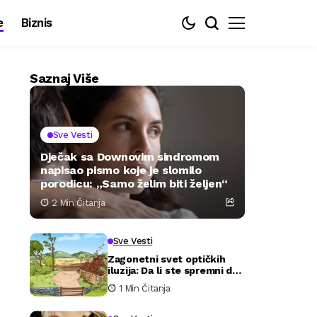
e
Biznis
Saznaj Više
Sve Vesti
Dječak sa Downovim sindromom
napisao pismo koje je slomilo
porodicu: „Samo želim biti željen“
2 Min Čitanja
Sve Vesti
Zagonetni svet optičkih
iluzija: Da li ste spremni da
testirate svoju pažnju?
1 Min Čitanja