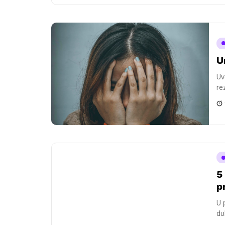
U
Uv
re
os
5
p
U 
du
pr