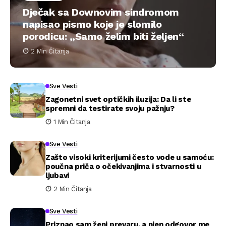
Dječak sa Downovim sindromom
napisao pismo koje je slomilo
porodicu: „Samo želim biti željen“
2 Min Čitanja
Sve Vesti
Zagonetni svet optičkih iluzija: Da li ste
spremni da testirate svoju pažnju?
1 Min Čitanja
Sve Vesti
Zašto visoki kriterijumi često vode u samoću:
poučna priča o očekivanjima i stvarnosti u
ljubavi
2 Min Čitanja
Sve Vesti
Priznao sam ženi prevaru, a njen odgovor me