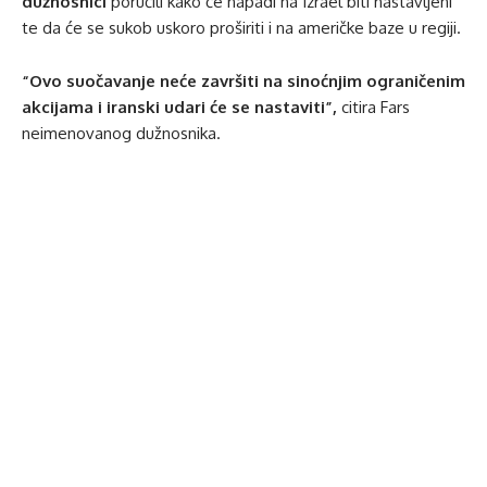
dužnosnici
poručili kako će napadi na Izrael biti nastavljeni
te da će se sukob uskoro proširiti i na američke baze u regiji.
“Ovo suočavanje neće završiti na sinoćnjim ograničenim
akcijama i iranski udari će se nastaviti”,
citira Fars
neimenovanog dužnosnika.