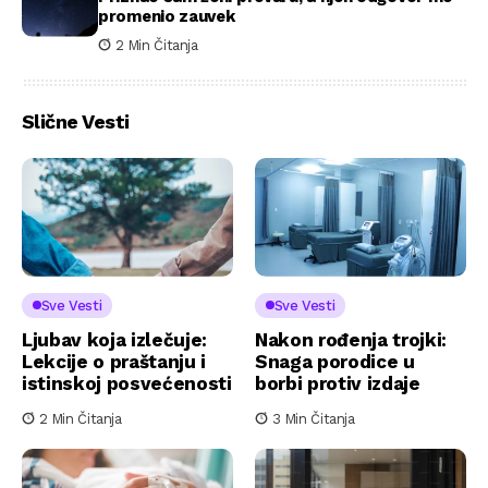
promenio zauvek
2 Min Čitanja
Slične Vesti
Sve Vesti
Sve Vesti
Ljubav koja izlečuje:
Nakon rođenja trojki:
Lekcije o praštanju i
Snaga porodice u
istinskoj posvećenosti
borbi protiv izdaje
2 Min Čitanja
3 Min Čitanja