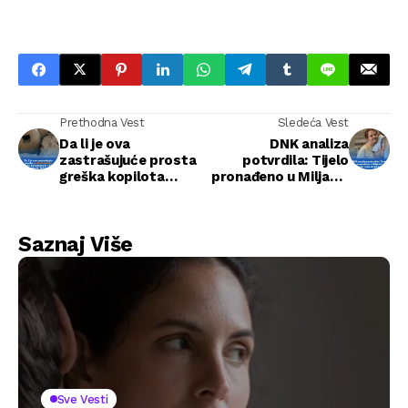
Prethodna Vest
Sledeća Vest
Da li je ova
DNK analiza
zastrašujuće prosta
potvrdila: Tijelo
greška kopilota
pronađeno u Miljacki
dovela do katastrofe
pripada sudiji Arijani
u kojoj je poginulo
Ljuci
265 ljudi?
Saznaj Više
Sve Vesti