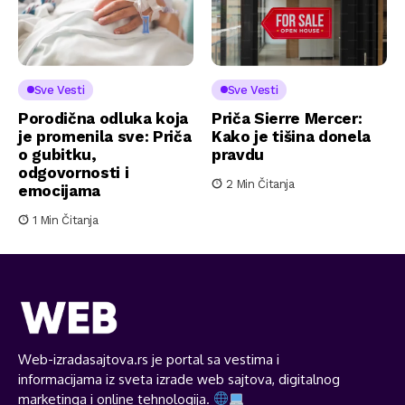
Sve Vesti
Sve Vesti
Porodična odluka koja
Priča Sierre Mercer:
je promenila sve: Priča
Kako je tišina donela
o gubitku,
pravdu
odgovornosti i
2 Min Čitanja
emocijama
1 Min Čitanja
Web-izradasajtova.rs je portal sa vestima i
informacijama iz sveta izrade web sajtova, digitalnog
marketinga i online tehnologija.