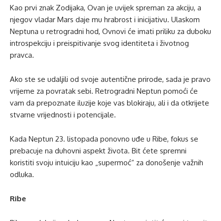
Kao prvi znak Zodijaka, Ovan je uvijek spreman za akciju, a
njegov vladar Mars daje mu hrabrost i inicijativu. Ulaskom
Neptuna u retrogradni hod, Ovnovi će imati priliku za duboku
introspekciju i preispitivanje svog identiteta i životnog
pravca.
Ako ste se udaljili od svoje autentične prirode, sada je pravo
vrijeme za povratak sebi. Retrogradni Neptun pomoći će
vam da prepoznate iluzije koje vas blokiraju, ali i da otkrijete
stvarne vrijednosti i potencijale.
Kada Neptun 23. listopada ponovno uđe u Ribe, fokus se
prebacuje na duhovni aspekt života. Bit ćete spremni
koristiti svoju intuiciju kao „supermoć“ za donošenje važnih
odluka.
Ribe