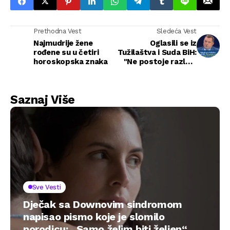
Prethodna Vest
Sledeća Vest
Najmudrije žene
Oglasili se iz
rođene su u četiri
Tužilaštva i Suda BiH:
horoskopska znaka
"Ne postoje razlozi
za ranije mjere
Dodiku"
Saznaj Više
Sve Vesti
Dječak sa Downovim sindromom
napisao pismo koje je slomilo
porodicu: „Samo želim biti željen“