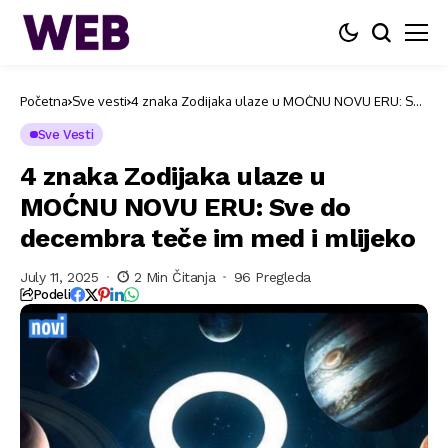
Početna
Sve vesti
4 znaka Zodijaka ulaze u MOĆNU NOVU ERU: Sve
do decembra teče im med i mlijeko
Sve Vesti
4 znaka Zodijaka ulaze u
MOĆNU NOVU ERU: Sve do
decembra teče im med i mlijeko
July 11, 2025
2 Min Čitanja
96 Pregleda
Podeli