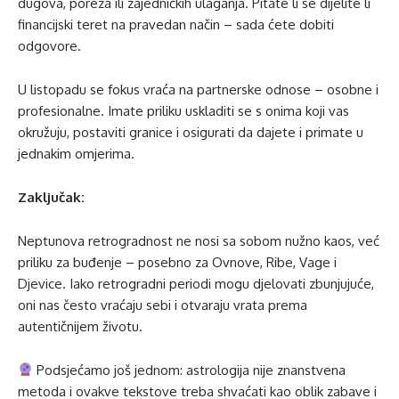
dugova, poreza ili zajedničkih ulaganja. Pitate li se dijelite li
financijski teret na pravedan način – sada ćete dobiti
odgovore.
U listopadu se fokus vraća na partnerske odnose – osobne i
profesionalne. Imate priliku uskladiti se s onima koji vas
okružuju, postaviti granice i osigurati da dajete i primate u
jednakim omjerima.
Zaključak:
Neptunova retrogradnost ne nosi sa sobom nužno kaos, već
priliku za buđenje – posebno za Ovnove, Ribe, Vage i
Djevice. Iako retrogradni periodi mogu djelovati zbunjujuće,
oni nas često vraćaju sebi i otvaraju vrata prema
autentičnijem životu.
Podsjećamo još jednom: astrologija nije znanstvena
metoda i ovakve tekstove treba shvaćati kao oblik zabave i