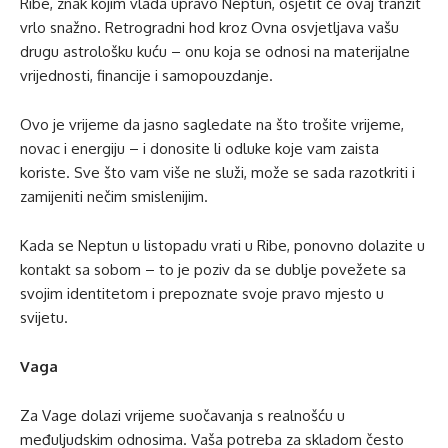
Ribe, znak kojim vlada upravo Neptun, osjetit će ovaj tranzit
vrlo snažno. Retrogradni hod kroz Ovna osvjetljava vašu
drugu astrološku kuću – onu koja se odnosi na materijalne
vrijednosti, financije i samopouzdanje.
Ovo je vrijeme da jasno sagledate na što trošite vrijeme,
novac i energiju – i donosite li odluke koje vam zaista
koriste. Sve što vam više ne služi, može se sada razotkriti i
zamijeniti nečim smislenijim.
Kada se Neptun u listopadu vrati u Ribe, ponovno dolazite u
kontakt sa sobom – to je poziv da se dublje povežete sa
svojim identitetom i prepoznate svoje pravo mjesto u
svijetu.
Vaga
Za Vage dolazi vrijeme suočavanja s realnošću u
međuljudskim odnosima. Vaša potreba za skladom često