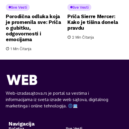
Sve Vesti
Sve Vesti
Porodična odluka koja
Priča Sierre Mercer:
je promenila sve: Priča
Kako je tišina donela
o gubitku,
pravdu
odgovornosti i
2 Min Čitanja
emocijama
1 Min Čitanja
Web-izradasajtova.rs je portal sa vestima i
informacijama iz sveta izrade web sajtova, digitalnog
marketinga i online tehnologija.
Navigacija
Početna
Sve Vesti