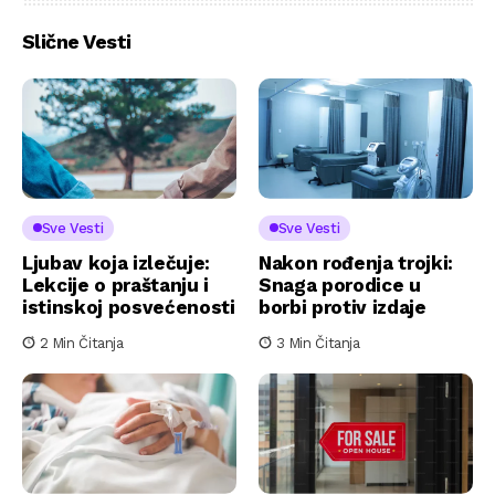
Slične Vesti
Sve Vesti
Sve Vesti
Ljubav koja izlečuje:
Nakon rođenja trojki:
Lekcije o praštanju i
Snaga porodice u
istinskoj posvećenosti
borbi protiv izdaje
2 Min Čitanja
3 Min Čitanja