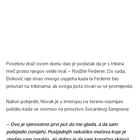
Posebnu draž ovom duelu dao je podatak da je s tribina
meč pratio njegov veliki rival – Rodžer Federer. Do sada,
Đoković nije imao mnogo uspjeha kada bi Federer bio
prisutan na tribinama, ali ovoga puta stvari su se promijenile.
Nakon pobjede, Novak je u intervjuu na terenu nasmijao
publiku kada se osvrnuo na prisustvo švicarskog šampiona:
– Ovo je vjerovatno prvi put da me gleda, a da sam
pobijedio (smijeh). Posljednjih nekoliko mečeva koje je
gledao sam izgubio, ali dobro je da sam konačno skinuo