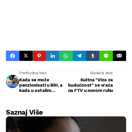
Prethodna Vest
Sledeća Vest
Kada se može
Kultna "Viza za
penzionisati u BiH, a
budućnost" se vraća
kada u ostalim
na FTV u novom ruhu
dijelovima Evrope
Saznaj Više