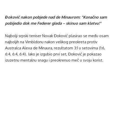
Đoković nakon pobjede nad de Minaurom: “Konačno sam
pobijedio dok me Federer gleda – skinuo sam kletvu!”
Najbolji srpski teniser Novak Đoković plasirao se među osam
najboljih na Vimbldonu nakon velikog preokreta protiv
Australca Alexa de Minaura, rezultatom 3:1 u setovima (1:6,
6:4, 6:4, 6:4). Iako je izgubio prvi set, Đoković je pokazao
izuzetnu mentalnu snagu i preokrenuo meč u svoju korist.