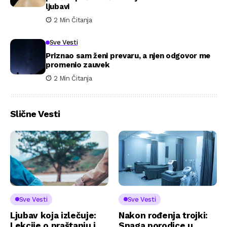
ljubavi
2 Min Čitanja
Sve Vesti
Priznao sam ženi prevaru, a njen odgovor me
promenio zauvek
2 Min Čitanja
Slične Vesti
Sve Vesti
Sve Vesti
Ljubav koja izlečuje:
Nakon rođenja trojki:
Lekcije o praštanju i
Snaga porodice u