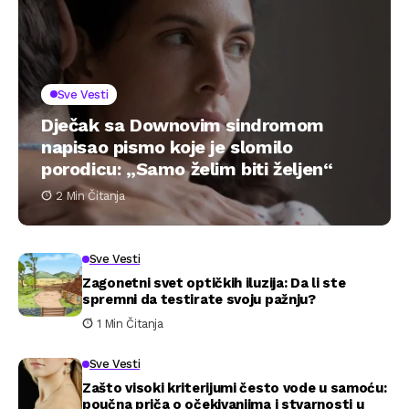
Sve Vesti
Dječak sa Downovim sindromom
napisao pismo koje je slomilo
porodicu: „Samo želim biti željen“
2 Min Čitanja
Sve Vesti
Zagonetni svet optičkih iluzija: Da li ste
spremni da testirate svoju pažnju?
1 Min Čitanja
Sve Vesti
Zašto visoki kriterijumi često vode u samoću:
poučna priča o očekivanjima i stvarnosti u