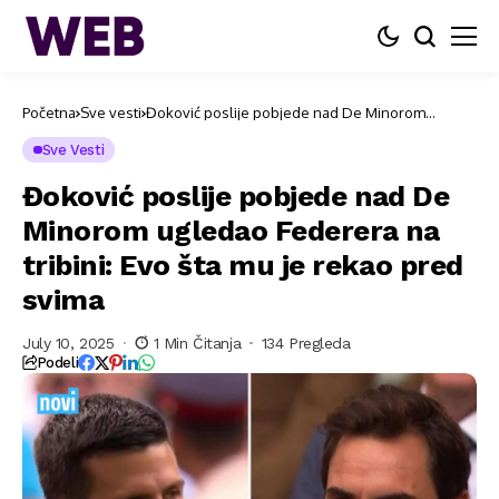
Početna
Sve vesti
Đoković poslije pobjede nad De Minorom
ugledao Federera na tribini: Evo šta mu je rekao
pred svima
Sve Vesti
Đoković poslije pobjede nad De
Minorom ugledao Federera na
tribini: Evo šta mu je rekao pred
svima
July 10, 2025
1 Min Čitanja
134 Pregleda
Podeli