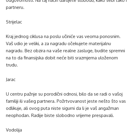
odgovornosti. Na taj način darujete slobodu, kako sebi tako i
partneru.
Strijelac
Kraj jednog ciklusa na poslu učiniće vas veoma ponosnim.
Vaš udio je veliki, a za nagradu očekujete materijalnu
nagradu. Bez obzira na vaše realne zasluge, budite spremni
na to da finansijska dobit neće biti srazmjerna uloženom
trudu.
Jarac
U centru pažnje su porodični odnosi, bilo da se radi o vašoj
familiji ili vašeg partnera. Požrtvovanost jeste nešto što vas
odlikuje, ali ovog puta niste sigurni da li je vaš angažman
neophodan. Radije biste slobodno vrijeme prespavali.
Vodolija