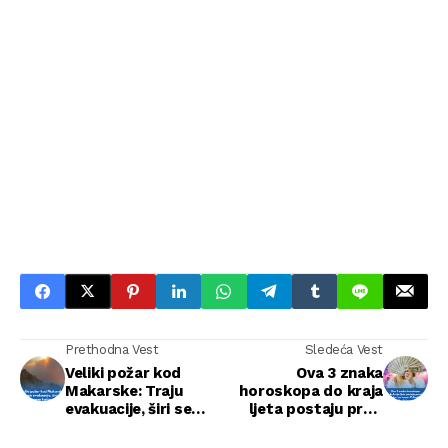
Prethodna Vest
Sledeća Vest
Veliki požar kod
Ova 3 znaka
Makarske: Traju
horoskopa do kraja
evakuacije, širi se
ljeta postaju pravi
prema kućama
majstori za novac:
Prihodi idu do