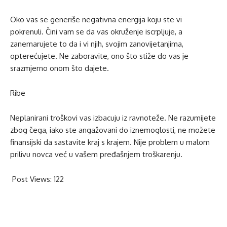
Oko vas se generiše negativna energija koju ste vi
pokrenuli. Čini vam se da vas okruženje iscrpljuje, a
zanemarujete to da i vi njih, svojim zanovijetanjima,
opterećujete. Ne zaboravite, ono što stiže do vas je
srazmjerno onom što dajete.
Ribe
Neplanirani troškovi vas izbacuju iz ravnoteže. Ne razumijete
zbog čega, iako ste angažovani do iznemoglosti, ne možete
finansijski da sastavite kraj s krajem. Nije problem u malom
prilivu novca već u vašem pređašnjem troškarenju.
Post Views:
122