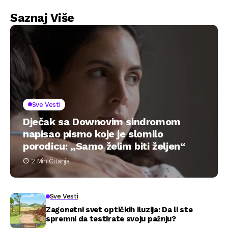
plafona...
Saznaj Više
Sve Vesti
Dječak sa Downovim sindromom
napisao pismo koje je slomilo
porodicu: „Samo želim biti željen“
2 Min Čitanja
Sve Vesti
Zagonetni svet optičkih iluzija: Da li ste
spremni da testirate svoju pažnju?