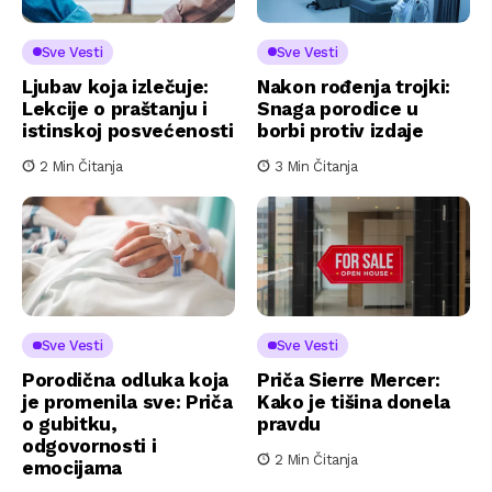
Sve Vesti
Sve Vesti
Ljubav koja izlečuje:
Nakon rođenja trojki:
Lekcije o praštanju i
Snaga porodice u
istinskoj posvećenosti
borbi protiv izdaje
2 Min Čitanja
3 Min Čitanja
Sve Vesti
Sve Vesti
Porodična odluka koja
Priča Sierre Mercer:
je promenila sve: Priča
Kako je tišina donela
o gubitku,
pravdu
odgovornosti i
2 Min Čitanja
emocijama