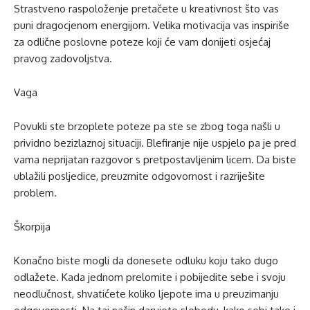
Strastveno raspoloženje pretačete u kreativnost što vas
puni dragocjenom energijom. Velika motivacija vas inspiriše
za odlične poslovne poteze koji će vam donijeti osjećaj
pravog zadovoljstva.
Vaga
Povukli ste brzoplete poteze pa ste se zbog toga našli u
prividno bezizlaznoj situaciji. Blefiranje nije uspjelo pa je pred
vama neprijatan razgovor s pretpostavljenim licem. Da biste
ublažili posljedice, preuzmite odgovornost i razriješite
problem.
Škorpija
Konačno biste mogli da donesete odluku koju tako dugo
odlažete. Kada jednom prelomite i pobijedite sebe i svoju
neodlučnost, shvatićete koliko ljepote ima u preuzimanju