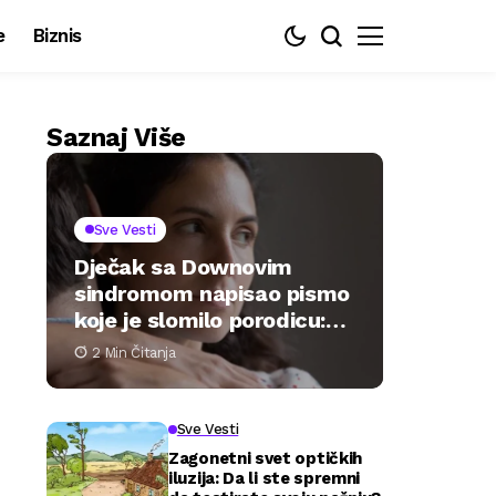
e
Biznis
Saznaj Više
Sve Vesti
Dječak sa Downovim
sindromom napisao pismo
koje je slomilo porodicu:
„Samo želim biti željen“
2 Min Čitanja
Sve Vesti
Zagonetni svet optičkih
iluzija: Da li ste spremni