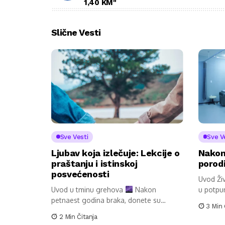
1,40 KM"
Slične Vesti
Sve Vesti
Sve V
Ljubav koja izlečuje: Lekcije o
Nakon 
praštanju i istinskoj
porodi
posvećenosti
Uvod Ži
Uvod u tminu grehova
Nakon
u potpu
petnaest godina braka, donete su
svakodne
3 Min 
odluke...
2 Min Čitanja