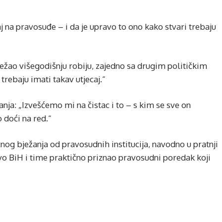
 na pravosuđe – i da je upravo to ono kako stvari trebaju
ležao višegodišnju robiju, zajedno sa drugim političkim
trebaju imati takav utjecaj.“
vanja: „Izvešćemo mi na čistac i to – s kim se sve on
 doći na red.“
nog bježanja od pravosudnih institucija, navodno u pratnji
vo BiH i time praktično priznao pravosudni poredak koji