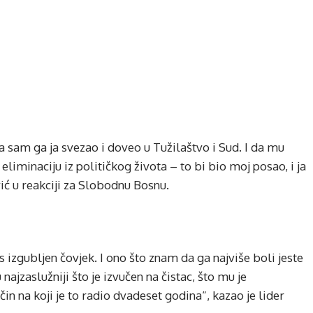
 sam ga ja svezao i doveo u Tužilaštvo i Sud. I da mu
liminaciju iz političkog života – to bi bio moj posao, i ja
ić u reakciji za Slobodnu Bosnu.
 izgubljen čovjek. I ono što znam da ga najviše boli jeste
 najzaslužniji što je izvučen na čistac, što mu je
in na koji je to radio dvadeset godina“, kazao je lider