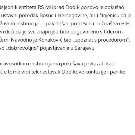
sjednik entiteta RS Milorad Dodik ponovo je pokušao
a ustavni poredak Bosne i Hercegovine, ali i činjenicu da je
avnih institucija – ipak došao pred Sud i Tužilaštvo BiH.
, tvrdeći da je sve unaprijed bilo dogovoreno s liderom
em. Navodno je Konaković bio „upoznat s procedurom“,
vo „dobrovoljno“ pojavljivanje u Sarajevu.
 pravosudnim institucijama pokušava prikazati kao
ć u tome vidi tek nastavak Dodikove konfuzije i panike.