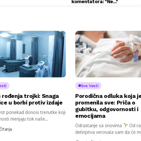
komentatora: "Ne..."
esti
Sve Vesti
rođenja trojki: Snaga
Porodična odluka koja j
ce u borbi protiv izdaje
promenila sve: Priča o
gubitku, odgovornosti i
vot ponekad donosi trenutke koji
emocijama
nosti menjaju tok naše
vice....
Odrastanje sa snovima
Od r
Čitanja
detinjstva verovala sam da će mo