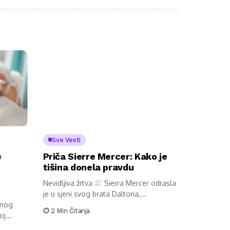
Sve Vesti
e
Priča Sierre Mercer: Kako je
tišina donela pravdu
Nevidljiva žrtva
Sierra Mercer odrasla
je u sjeni svog brata Daltona,...
anog
2 Min Čitanja
j...