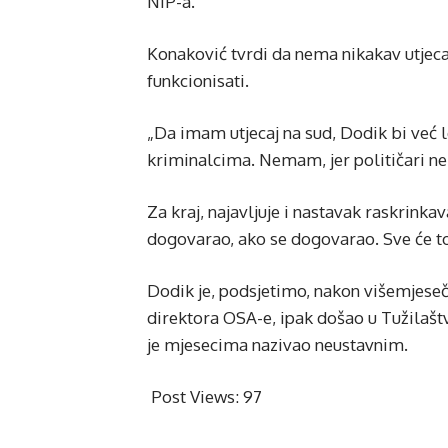
NiP-a.
Konaković tvrdi da nema nikakav utjecaj
funkcionisati.
„Da imam utjecaj na sud, Dodik bi već 
kriminalcima. Nemam, jer političari ne 
Za kraj, najavljuje i nastavak raskrinka
dogovarao, ako se dogovarao. Sve će to
Dodik je, podsjetimo, nakon višemjeseč
direktora OSA-e, ipak došao u Tužilašt
je mjesecima nazivao neustavnim.
Post Views:
97