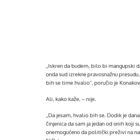
„Iskren da budem, bilo bi mangupski da
onda sud izrekne pravosnažnu presudu, e
bih se time hvalio“, poručio je Konakov
Ali, kako kaže, – nije.
„Da jesam, hvalio bih se. Dodik je danas
činjenica da sam ja jedan od onih koji su
onemogućeno da politički preživi na nač