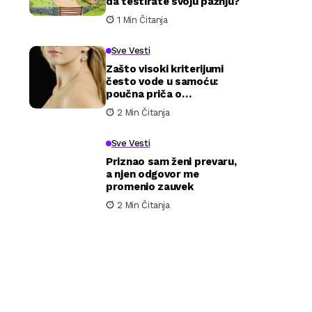
da testirate svoju pažnju?
1 Min Čitanja
Sve Vesti
Zašto visoki kriterijumi
često vode u samoću:
poučna priča o
očekivanjima i stvarnosti
2 Min Čitanja
u ljubavi
Sve Vesti
Priznao sam ženi prevaru,
a njen odgovor me
promenio zauvek
2 Min Čitanja