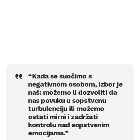
“Kada se suočimo s
negativnom osobom, izbor je
naš: možemo li dozvoliti da
nas povuku u sopstvenu
turbulenciju ili možemo
ostati mirni i zadržati
kontrolu nad sopstvenim
emocijama.”