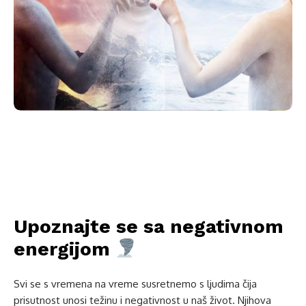
Upoznajte se sa negativnom
energijom
Svi se s vremena na vreme susretnemo s ljudima čija
prisutnost unosi težinu i negativnost u naš život. Njihova