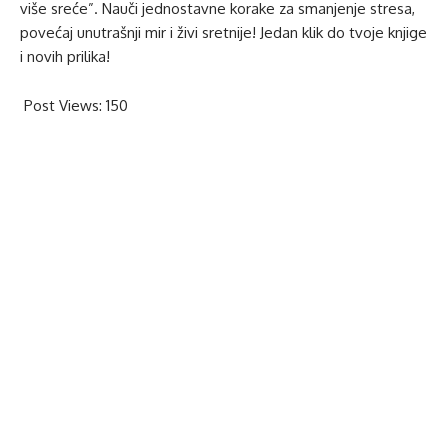
više sreće”. Nauči jednostavne korake za smanjenje stresa,
povećaj unutrašnji mir i živi sretnije! Jedan klik do tvoje knjige
i novih prilika!
Post Views:
150