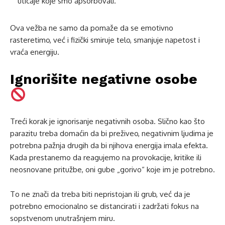
uticaje koje smo apsorbovali.
Ova vežba ne samo da pomaže da se emotivno
rasteretimo, već i fizički smiruje telo, smanjuje napetost i
vraća energiju.
Ignorišite negativne osobe
Treći korak je ignorisanje negativnih osoba. Slično kao što
parazitu treba domaćin da bi preživeo, negativnim ljudima je
potrebna pažnja drugih da bi njihova energija imala efekta.
Kada prestanemo da reagujemo na provokacije, kritike ili
neosnovane pritužbe, oni gube „gorivo“ koje im je potrebno.
To ne znači da treba biti nepristojan ili grub, već da je
potrebno emocionalno se distancirati i zadržati fokus na
sopstvenom unutrašnjem miru.