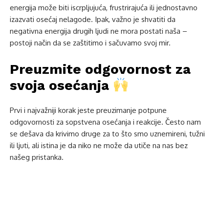
energija može biti iscrpljujuća, frustrirajuća ili jednostavno
izazvati osećaj nelagode. Ipak, važno je shvatiti da
negativna energija drugih ljudi ne mora postati naša –
postoji način da se zaštitimo i sačuvamo svoj mir.
Preuzmite odgovornost za
svoja osećanja
Prvi i najvažniji korak jeste preuzimanje potpune
odgovornosti za sopstvena osećanja i reakcije. Često nam
se dešava da krivimo druge za to što smo uznemireni, tužni
ili ljuti, ali istina je da niko ne može da utiče na nas bez
našeg pristanka.