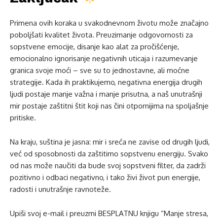
Primena ovih koraka u svakodnevnom životu može značajno
poboljšati kvalitet života. Preuzimanje odgovornosti za
sopstvene emocije, disanje kao alat za pročišćenje,
emocionalno ignorisanje negativnih uticaja i razumevanje
granica svoje moći – sve su to jednostavne, ali moćne
strategije. Kada ih praktikujemo, negativna energija drugih
ljudi postaje manje važna i manje prisutna, a naš unutrašnji
mir postaje zaštitni štit koji nas čini otpornijima na spoljašnje
pritiske.
Na kraju, suština je jasna: mir i sreća ne zavise od drugih ljudi,
već od sposobnosti da zaštitimo sopstvenu energiju. Svako
od nas može naučiti da bude svoj sopstveni filter, da zadrži
pozitivno i odbaci negativno, i tako živi život pun energije,
radosti i unutrašnje ravnoteže.
Upiši svoj e-mail i preuzmi BESPLATNU knjigu “Manje stresa,