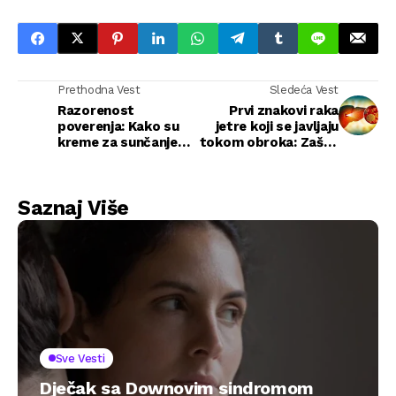
Prethodna Vest
Sledeća Vest
Razorenost
Prvi znakovi raka
poverenja: Kako su
jetre koji se javljaju
kreme za sunčanje
tokom obroka: Zašto
izneverile
ih mnogi zanemaruju
Australijance
Saznaj Više
Sve Vesti
Dječak sa Downovim sindromom