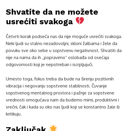
Shvatite da ne možete
usrećiti svakoga
Četvrti korak podseća nas da nije moguće usrećiti svakoga.
Neki ljudi su stalno nezadovoljni, skloni žalbama i žele da
povuku sve oko sebe u sopstvenu negativnost. Shvatiti da
nije na nama da ih „popravimo“ oslobađa od osećaja
odgovornosti koji je nepotreban i iscrpljujući.
Umesto toga, fokus treba da bude na širenju pozitivnih
vibracija i negovanju sopstvene stabilnosti. Čuvanje
sopstvenog mentalnog prostora i pažnje za sopstvene
vrednosti omogućava nam da budemo mirni, produktivni i
srećni, čak i kada su oko nas ljudi koji se konstantno žale ili
kritikuju.
Zaključak