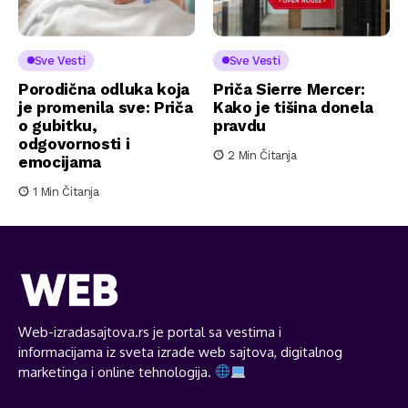
Sve Vesti
Sve Vesti
Porodična odluka koja
Priča Sierre Mercer:
je promenila sve: Priča
Kako je tišina donela
o gubitku,
pravdu
odgovornosti i
2 Min Čitanja
emocijama
1 Min Čitanja
Web-izradasajtova.rs je portal sa vestima i
informacijama iz sveta izrade web sajtova, digitalnog
marketinga i online tehnologija.