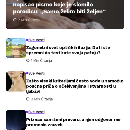
napisao pismo koje je slomilo
porodicu: „Samo želim biti željen“
2 Min Čitanja
Sve Vesti
Zagonetni svet optičkih iluzija: Da li ste
spremni da testirate svoju pažnju?
1 Min Čitanja
Sve Vesti
Zašto visoki kriterijumi često vode u samoću:
poučna priča o očekivanjima i stvarnosti u
ljubavi
2 Min Čitanja
Sve Vesti
Priznao sam ženi prevaru, a njen odgovor me
promenio zauvek