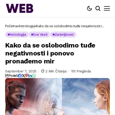
Početna
Astrologija
Kako da se oslobodimo tuđe negativnosti i
ponovo pronađemo mir
Astrologija
Sve Vesti
Zanimljivosti
Kako da se oslobodimo tuđe
negativnosti i ponovo
pronađemo mir
September 7, 2025
2 Min Čitanja
151 Pregleda
Podeli