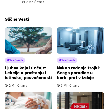
2 Min Čitanja
Slične Vesti
Sve Vesti
Sve Vesti
Ljubav koja izlečuje:
Nakon rođenja trojki:
Lekcije o praštanju i
Snaga porodice u
istinskoj posvećenosti
borbi protiv izdaje
2 Min Čitanja
3 Min Čitanja