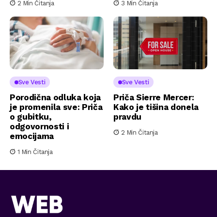
2 Min Čitanja
3 Min Čitanja
Sve Vesti
Sve Vesti
Porodična odluka koja
Priča Sierre Mercer:
je promenila sve: Priča
Kako je tišina donela
o gubitku,
pravdu
odgovornosti i
2 Min Čitanja
emocijama
1 Min Čitanja