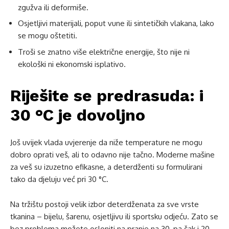
zgužva ili deformiše.
Osjetljivi materijali, poput vune ili sintetičkih vlakana, lako
se mogu oštetiti.
Troši se znatno više električne energije, što nije ni
ekološki ni ekonomski isplativo.
Riješite se predrasuda: i
30 °C je dovoljno
Još uvijek vlada uvjerenje da niže temperature ne mogu
dobro oprati veš, ali to odavno nije tačno. Moderne mašine
za veš su izuzetno efikasne, a deterdženti su formulirani
tako da djeluju već pri 30 °C.
Na tržištu postoji velik izbor deterdženata za sve vrste
tkanina – bijelu, šarenu, osjetljivu ili sportsku odjeću. Zato se
bez problema možete osloniti na pranje na 30, pa čak i 20