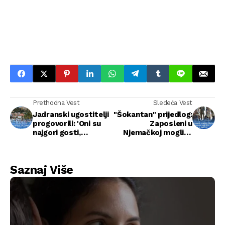
Prethodna Vest
Sledeća Vest
Jadranski ugostitelji
"Šokantan" prijedlog:
progovorili: 'Oni su
Zaposleni u
najgori gosti,
Njemačkoj mogli bi
ponašaju se kao da
biti upućeni na vojni
su plaže privatne'
front
Saznaj Više