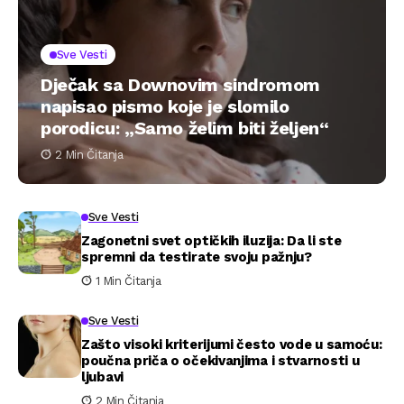
Sve Vesti
Dječak sa Downovim sindromom
napisao pismo koje je slomilo
porodicu: „Samo želim biti željen“
2 Min Čitanja
Sve Vesti
Zagonetni svet optičkih iluzija: Da li ste
spremni da testirate svoju pažnju?
1 Min Čitanja
Sve Vesti
Zašto visoki kriterijumi često vode u samoću:
poučna priča o očekivanjima i stvarnosti u
ljubavi
2 Min Čitanja