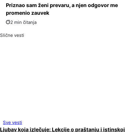
Priznao sam ženi prevaru, a njen odgovor me
promenio zauvek
2 min čitanja
Slične vesti
Sve vesti
Ljubav koja izlečuje: Lekcije o praštanju i istinskoj