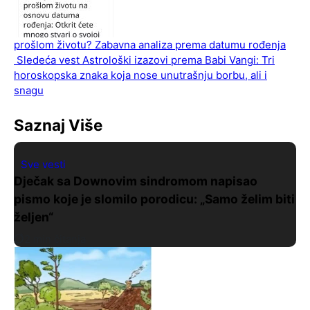
prošlom životu? Zabavna analiza prema datumu rođenja
Sledeća vest
Astrološki izazovi prema Babi Vangi: Tri
horoskopska znaka koja nose unutrašnju borbu, ali i
snagu
Saznaj Više
Sve vesti
Dječak sa Downovim sindromom napisao
pismo koje je slomilo porodicu: „Samo želim biti
željen“
2 min čitanja