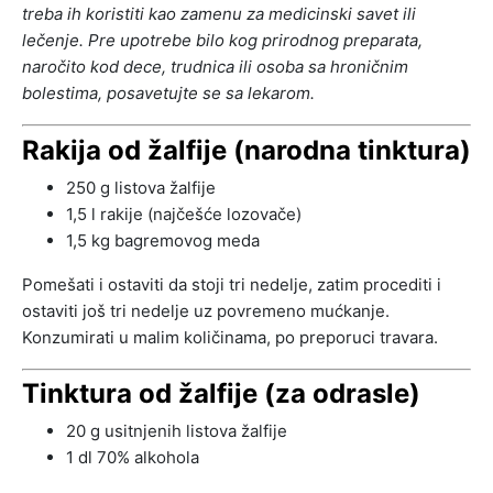
treba ih koristiti kao zamenu za medicinski savet ili
lečenje. Pre upotrebe bilo kog prirodnog preparata,
naročito kod dece, trudnica ili osoba sa hroničnim
bolestima, posavetujte se sa lekarom.
Rakija od žalfije (narodna tinktura)
250 g listova žalfije
1,5 l rakije (najčešće lozovače)
1,5 kg bagremovog meda
Pomešati i ostaviti da stoji tri nedelje, zatim procediti i
ostaviti još tri nedelje uz povremeno mućkanje.
Konzumirati u malim količinama, po preporuci travara.
Tinktura od žalfije (za odrasle)
20 g usitnjenih listova žalfije
1 dl 70% alkohola