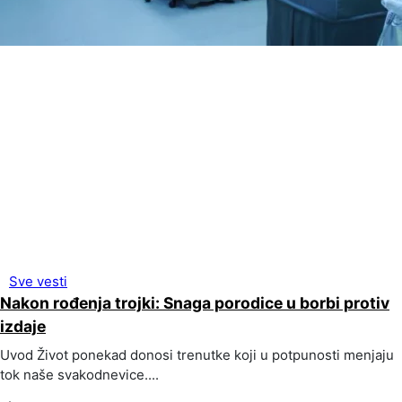
Sve vesti
Nakon rođenja trojki: Snaga porodice u borbi protiv
izdaje
Uvod Život ponekad donosi trenutke koji u potpunosti menjaju
tok naše svakodnevice....