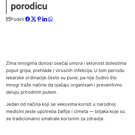
Podeli
Zima mnogima donosi osećaj umora i sklonost bolestima
poput gripa, prehlade i virusnih infekcija. U tom periodu
lekarske ordinacije često su pune, pa nije čudno što
mnogi traže načine da ojačaju organizam i preventivno
deluju prirodnim putem.
Jedan od načina koji se vekovima koristi u narodnoj
medicini jeste upotreba žalfije i cimeta — biljaka koje su
se tradicionalno smatrale korisnim za zdravlje.