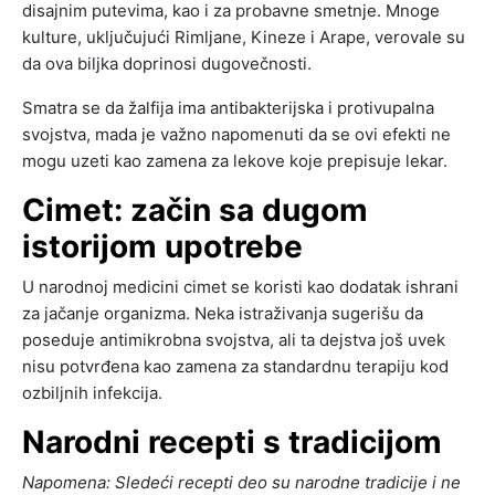
disajnim putevima, kao i za probavne smetnje. Mnoge
kulture, uključujući Rimljane, Kineze i Arape, verovale su
da ova biljka doprinosi dugovečnosti.
Smatra se da žalfija ima antibakterijska i protivupalna
svojstva, mada je važno napomenuti da se ovi efekti ne
mogu uzeti kao zamena za lekove koje prepisuje lekar.
Cimet: začin sa dugom
istorijom upotrebe
U narodnoj medicini cimet se koristi kao dodatak ishrani
za jačanje organizma. Neka istraživanja sugerišu da
poseduje antimikrobna svojstva, ali ta dejstva još uvek
nisu potvrđena kao zamena za standardnu terapiju kod
ozbiljnih infekcija.
Narodni recepti s tradicijom
Napomena: Sledeći recepti deo su narodne tradicije i ne