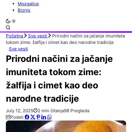
Mozgalice
Biznis
Početna
Sve vesti
Prirodni načini za jačanje imuniteta
tokom zime: žalfija i cimet kao deo narodne tradicije
Sve vesti
Prirodni načini za jačanje
imuniteta tokom zime:
žalfija i cimet kao deo
narodne tradicije
July 12, 2025
2 min čitanja
98 Pregleda
Podeli