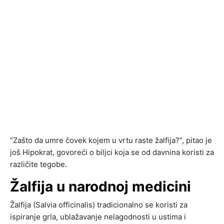
“Zašto da umre čovek kojem u vrtu raste žalfija?”, pitao je
još Hipokrat, govoreći o biljci koja se od davnina koristi za
različite tegobe.
Žalfija u narodnoj medicini
Žalfija (Salvia officinalis) tradicionalno se koristi za
ispiranje grla, ublažavanje nelagodnosti u ustima i