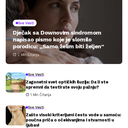
Sve Vesti
Dječak sa Downovim sindromom
napisao pismo koje je slomilo
porodicu: „Samo želim biti željen“
2 Min Čitanja
Sve Vesti
Zagonetni svet optičkih iluzija: Da li ste
spremni da testirate svoju pažnju?
1 Min Čitanja
Sve Vesti
Zašto visoki kriterijumi često vode u samoću:
poučna priča o očekivanjima i stvarnosti u
ljubavi