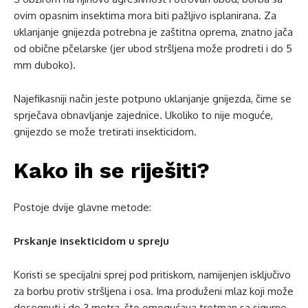
ovim opasnim insektima mora biti pažljivo isplanirana. Za
uklanjanje gnijezda potrebna je zaštitna oprema, znatno jača
od obične pčelarske (jer ubod stršljena može prodreti i do 5
mm duboko).
Najefikasniji način jeste potpuno uklanjanje gnijezda, čime se
sprječava obnavljanje zajednice. Ukoliko to nije moguće,
gnijezdo se može tretirati insekticidom.
Kako ih se riješiti?
Postoje dvije glavne metode:
Prskanje insekticidom u spreju
Koristi se specijalni sprej pod pritiskom, namijenjen isključivo
za borbu protiv stršljena i osa. Ima produženi mlaz koji može
dosegnuti i do 3 metra, što omogućava tretman sa sigurne