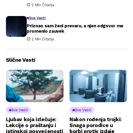
2 Min Čitanja
Sve Vesti
Priznao sam ženi prevaru, a njen odgovor me
promenio zauvek
2 Min Čitanja
Slične Vesti
Sve Vesti
Sve Vesti
Ljubav koja izlečuje:
Nakon rođenja trojki:
Lekcije o praštanju i
Snaga porodice u
istinskoj posvećenosti
borbi protiv izdaje