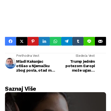
Prethodna Vest
Sledeća Vest
Mladi Kakanjac
Trump jednim
otišao u Njemačku
potezom Europi
zbog posla, otad mu
može ugasiti
se gubi svaki trag
internet: "Postoji
ozbiljan rizik"
Saznaj Više