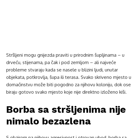
Stršljeni mogu gnijezda praviti u prirodnim šupljinama – u
drveću, stijenama, pa čak i pod zemljom – ali najveće
probleme stvaraju kada se nasele u blizini ljudi, unutar
objekata, potkrovlja, šupa ili terasa. Svako skriveno mjesto u
domaćinstvu može biti pogodno za njihovu koloniju, dok ose
biraju gotovo svako mjesto koje nije direktno izloženo kiši.
Borba sa stršljenima nije
nimalo bezazlena
S obzirom na njihovu agresivnost i otrovan ubod, borba sa