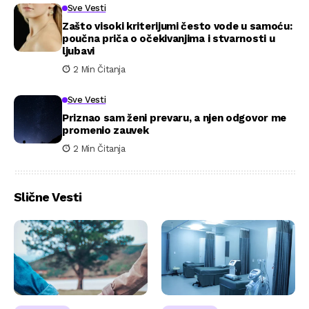
Sve Vesti
Zašto visoki kriterijumi često vode u samoću:
poučna priča o očekivanjima i stvarnosti u
ljubavi
2 Min Čitanja
Sve Vesti
Priznao sam ženi prevaru, a njen odgovor me
promenio zauvek
2 Min Čitanja
Slične Vesti