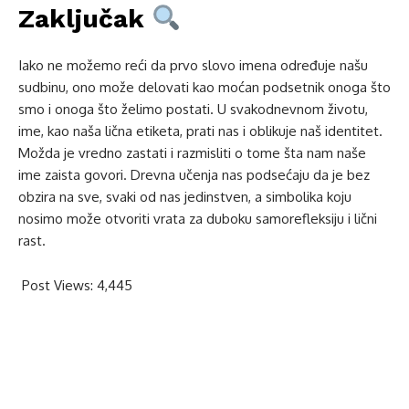
Zaključak
Iako ne možemo reći da prvo slovo imena određuje našu
sudbinu, ono može delovati kao moćan podsetnik onoga što
smo i onoga što želimo postati. U svakodnevnom životu,
ime, kao naša lična etiketa, prati nas i oblikuje naš identitet.
Možda je vredno zastati i razmisliti o tome šta nam naše
ime zaista govori. Drevna učenja nas podsećaju da je bez
obzira na sve, svaki od nas jedinstven, a simbolika koju
nosimo može otvoriti vrata za duboku samorefleksiju i lični
rast.
Post Views:
4,445