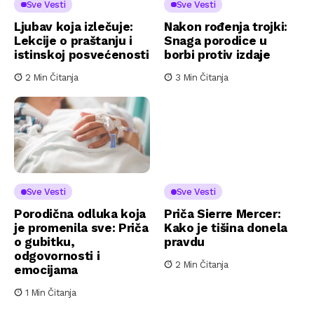
Sve Vesti
Sve Vesti
Ljubav koja izlečuje:
Nakon rođenja trojki:
Lekcije o praštanju i
Snaga porodice u
istinskoj posvećenosti
borbi protiv izdaje
2 Min Čitanja
3 Min Čitanja
Sve Vesti
Sve Vesti
Porodična odluka koja
Priča Sierre Mercer:
je promenila sve: Priča
Kako je tišina donela
o gubitku,
pravdu
odgovornosti i
2 Min Čitanja
emocijama
1 Min Čitanja