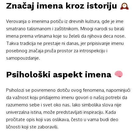
Značaj imena kroz istoriju
Verovanja o imenima potiču iz drevnih kultura, gde je ime
smatrano talismanom i zaštitnikom. Mnogi narodi su birali
imena prema vrlinama koje su želeli da njihova deca nose.
Takva tradicija ne prestaje ni danas, jer pripisivanje imenu
posebnog značaja pruža prostor za introspekciju i
samopouzdanje.
Psihološki aspekt imena
Psiholozi se povremeno dotiču ovog fenomena, napominjući
da važnost koju pridajemo imenu govori o našoj potrebi da
razumemo sebe i svet oko nas. Iako simbolika slova nije
univerzalna istina, može predstavljati inspiraciju. Kada
pročitate opis koji vas oslikava, često u vama budi deo
ličnosti koji ste zaboravili.