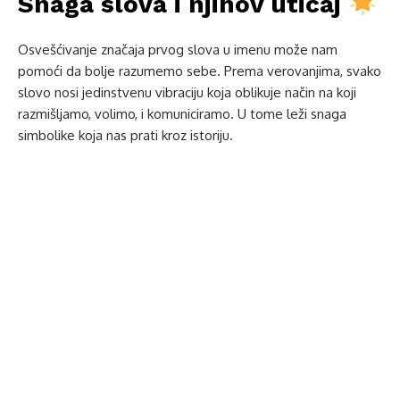
Snaga slova i njihov uticaj
Osvešćivanje značaja prvog slova u imenu može nam
pomoći da bolje razumemo sebe. Prema verovanjima, svako
slovo nosi jedinstvenu vibraciju koja oblikuje način na koji
razmišljamo, volimo, i komuniciramo. U tome leži snaga
simbolike koja nas prati kroz istoriju.