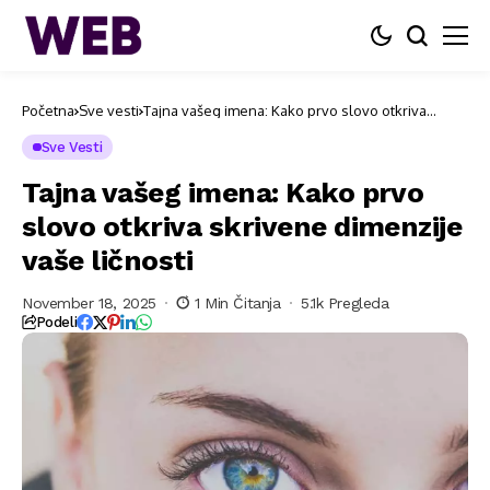
Početna
Sve vesti
Tajna vašeg imena: Kako prvo slovo otkriva
skrivene dimenzije vaše ličnosti
Sve Vesti
Tajna vašeg imena: Kako prvo
slovo otkriva skrivene dimenzije
vaše ličnosti
November 18, 2025
1 Min Čitanja
5.1k Pregleda
Podeli