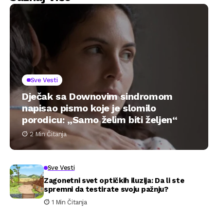
Sve Vesti
Dječak sa Downovim sindromom
napisao pismo koje je slomilo
porodicu: „Samo želim biti željen“
2 Min Čitanja
Sve Vesti
Zagonetni svet optičkih iluzija: Da li ste
spremni da testirate svoju pažnju?
1 Min Čitanja