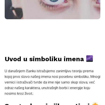
Uvod u simboliku imena
U današnjem članku istražujemo zanimljivu teoriju prema
kojoj prvo slovo našeg imena nosi posebnu simboliku. Mnogi
vernici i istraživači tvrde da ime nije samo skup slova, već
odraz našeg karaktera, unutrašnjih borbi i energije koju
nosimo kroz život.