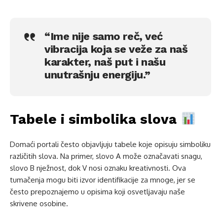
“Ime nije samo reč, već
vibracija koja se veže za naš
karakter, naš put i našu
unutrašnju energiju.”
Tabele i simbolika slova
Domaći portali često objavljuju tabele koje opisuju simboliku
različitih slova. Na primer, slovo A može označavati snagu,
slovo B nježnost, dok V nosi oznaku kreativnosti. Ova
tumačenja mogu biti izvor identifikacije za mnoge, jer se
često prepoznajemo u opisima koji osvetljavaju naše
skrivene osobine.