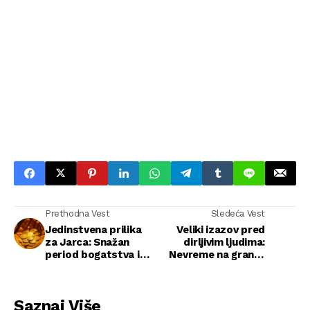
Prethodna Vest
Sledeća Vest
Jedinstvena prilika
Veliki izazov pred
za Jarca: Snažan
dirljivim ljudima:
period bogatstva i
Nevreme na granici
uspeha
Italije i Slovenije
Saznaj Više