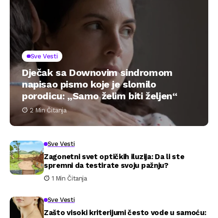
Sve Vesti
Dječak sa Downovim sindromom
napisao pismo koje je slomilo
porodicu: „Samo želim biti željen“
2 Min Čitanja
Sve Vesti
Zagonetni svet optičkih iluzija: Da li ste
spremni da testirate svoju pažnju?
1 Min Čitanja
Sve Vesti
Zašto visoki kriterijumi često vode u samoću: