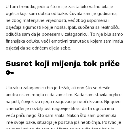
U tom trenutku, jedino što mi je zaista bilo važno bila je
ogrlica koju sam dobila od bake. Čuvala sam je godinama,
ne zbog materijalne vrijednosti, već zbog uspomena i
osjećaja sigurnosti koji je nosila. Ipak, suočena sa realnošću,
odlučila sam da je ponesem u zalagaonicu. To nije bila samo
finansijska odluka, već i emotivni trenutak u kojem sam imala
osjećaj da se odričem dijela sebe.
Susret koji mijenja tok priče
🔑
Ulazak u zalagaonicu bio je težak, ali ono što se desilo
unutra nisam mogla ni da zamislim. Kada sam stavila ogrlicu
na pult, čovjek iza njega reagovao je neočekivano. Njegovo
iznenađenje i ozbiljnost nagovijestili su da ta ogrlica ima
veću priču nego što sam znala. Nakon što sam pomenula
ime svoje bake, situacija je postala još neobičnija. Pozvao je