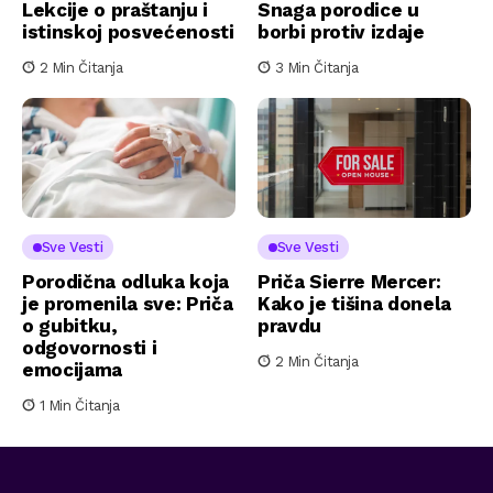
Lekcije o praštanju i
Snaga porodice u
istinskoj posvećenosti
borbi protiv izdaje
2 Min Čitanja
3 Min Čitanja
Sve Vesti
Sve Vesti
Porodična odluka koja
Priča Sierre Mercer:
je promenila sve: Priča
Kako je tišina donela
o gubitku,
pravdu
odgovornosti i
2 Min Čitanja
emocijama
1 Min Čitanja