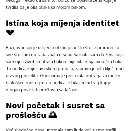
nekoga i rekao da sam tu. Ubrzo se pojavila žena koja je
tvrdila da je bila bliska sa mojom bakom.
Istina koja mijenja identitet
💔
Razgovor koji je uslijedio otkrio je nešto što je promijenilo
sve što sam do tada znala o sebi. Saznala sam da žena koju
sam cijeli život smatrala bakom nije bila moja biološka baka.
Ta ogrlica, koju sam skoro prodala, zapravo je bila ključ mog
pravog porijekla. Godinama je postojala potraga za mojim
biološkim roditeljima, a ogrlica je bila jedini trag koji je
mogao povezati prošlost i sadašnjost.
Novi početak i susret sa
prošlošću 🌅
Već sljedećeg dana upoznala sam ljude koji su me tražili