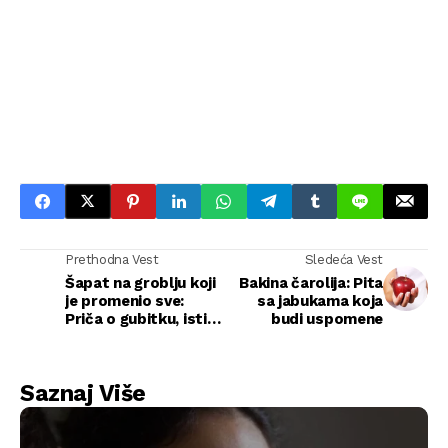
Prethodna Vest
Sledeća Vest
Šapat na groblju koji
Bakina čarolija: Pita
je promenio sve:
sa jabukama koja
Priča o gubitku, istini
budi uspomene
i ponovnom
pronalasku porodice
Saznaj Više