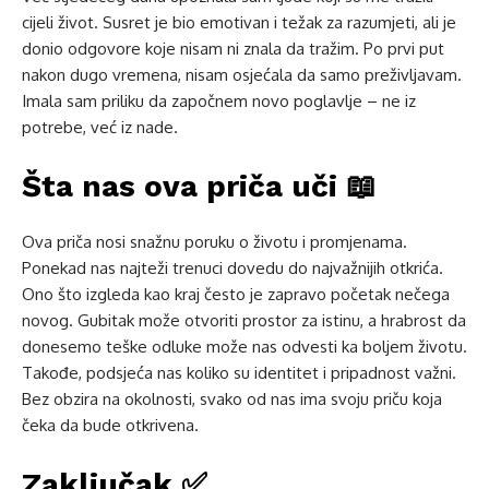
cijeli život. Susret je bio emotivan i težak za razumjeti, ali je
donio odgovore koje nisam ni znala da tražim. Po prvi put
nakon dugo vremena, nisam osjećala da samo preživljavam.
Imala sam priliku da započnem novo poglavlje – ne iz
potrebe, već iz nade.
Šta nas ova priča uči 📖
Ova priča nosi snažnu poruku o životu i promjenama.
Ponekad nas najteži trenuci dovedu do najvažnijih otkrića.
Ono što izgleda kao kraj često je zapravo početak nečega
novog. Gubitak može otvoriti prostor za istinu, a hrabrost da
donesemo teške odluke može nas odvesti ka boljem životu.
Takođe, podsjeća nas koliko su identitet i pripadnost važni.
Bez obzira na okolnosti, svako od nas ima svoju priču koja
čeka da bude otkrivena.
Zaključak ✅