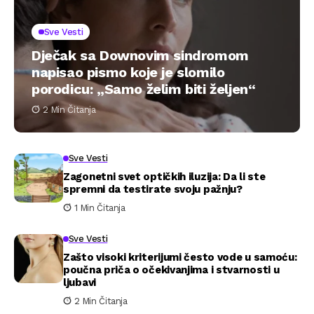
Sve Vesti
Dječak sa Downovim sindromom
napisao pismo koje je slomilo
porodicu: „Samo želim biti željen“
2 Min Čitanja
Sve Vesti
Zagonetni svet optičkih iluzija: Da li ste
spremni da testirate svoju pažnju?
1 Min Čitanja
Sve Vesti
Zašto visoki kriterijumi često vode u samoću:
poučna priča o očekivanjima i stvarnosti u
ljubavi
2 Min Čitanja