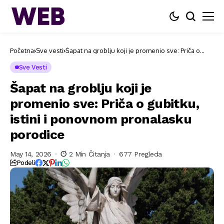
Početna
Sve vesti
Šapat na groblju koji je promenio sve: Priča o
gubitku, istini i ponovnom pronalasku porodice
Sve Vesti
Šapat na groblju koji je
promenio sve: Priča o gubitku,
istini i ponovnom pronalasku
porodice
May 14, 2026
2 Min Čitanja
677 Pregleda
Podeli