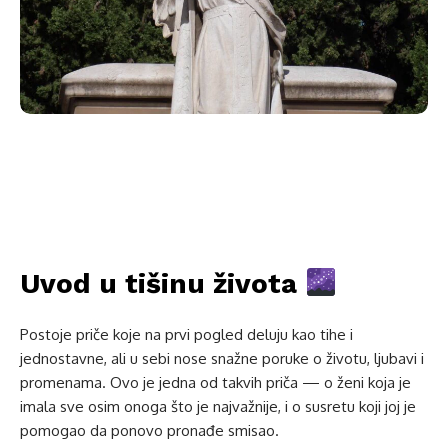
Uvod u tišinu života
Postoje priče koje na prvi pogled deluju kao tihe i
jednostavne, ali u sebi nose snažne poruke o životu, ljubavi i
promenama. Ovo je jedna od takvih priča — o ženi koja je
imala sve osim onoga što je najvažnije, i o susretu koji joj je
pomogao da ponovo pronađe smisao.