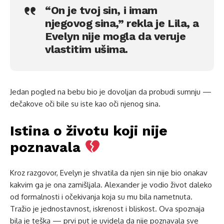
“On je tvoj sin, i imam
njegovog sina,” rekla je Lila, a
Evelyn nije mogla da veruje
vlastitim ušima.
Jedan pogled na bebu bio je dovoljan da probudi sumnju —
dečakove oči bile su iste kao oči njenog sina.
Istina o životu koji nije
poznavala
Kroz razgovor, Evelyn je shvatila da njen sin nije bio onakav
kakvim ga je ona zamišljala. Alexander je vodio život daleko
od formalnosti i očekivanja koja su mu bila nametnuta.
Tražio je jednostavnost, iskrenost i bliskost. Ova spoznaja
bila je teška — prvi put je uvidela da nije poznavala sve