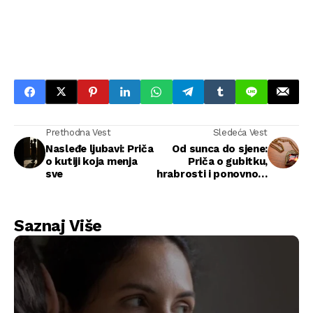
Prethodna Vest
Sledeća Vest
Nasleđe ljubavi: Priča
Od sunca do sjene:
o kutiji koja menja
Priča o gubitku,
sve
hrabrosti i ponovnom
pronalasku sebe
Saznaj Više