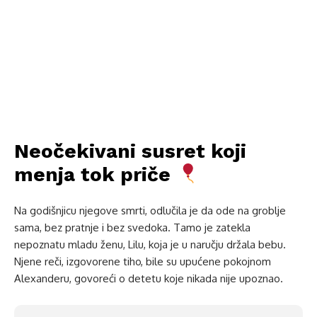
Neočekivani susret koji
menja tok priče
Na godišnjicu njegove smrti, odlučila je da ode na groblje
sama, bez pratnje i bez svedoka. Tamo je zatekla
nepoznatu mladu ženu, Lilu, koja je u naručju držala bebu.
Njene reči, izgovorene tiho, bile su upućene pokojnom
Alexanderu, govoreći o detetu koje nikada nije upoznao.