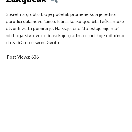
Susret na groblju bio je početak promene koja je jednoj
porodici dala novu šansu. Istina, koliko god bila teška, može
otvoriti vrata pomirenju. Na kraju, ono što ostaje nije moć
niti bogatstvo, već odnosi koje gradimo i ljudi koje odlučimo
da zadržimo u svom životu.
Post Views:
636