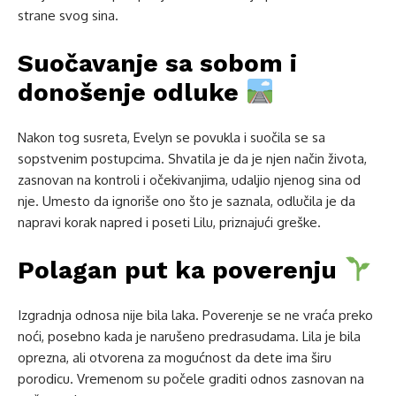
strane svog sina.
Suočavanje sa sobom i
donošenje odluke
Nakon tog susreta, Evelyn se povukla i suočila se sa
sopstvenim postupcima. Shvatila je da je njen način života,
zasnovan na kontroli i očekivanjima, udaljio njenog sina od
nje. Umesto da ignoriše ono što je saznala, odlučila je da
napravi korak napred i poseti Lilu, priznajući greške.
Polagan put ka poverenju
Izgradnja odnosa nije bila laka. Poverenje se ne vraća preko
noći, posebno kada je narušeno predrasudama. Lila je bila
oprezna, ali otvorena za mogućnost da dete ima širu
porodicu. Vremenom su počele graditi odnos zasnovan na