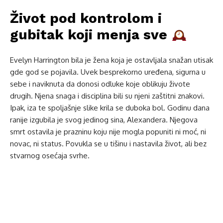
Život pod kontrolom i
gubitak koji menja sve
Evelyn Harrington bila je žena koja je ostavljala snažan utisak
gde god se pojavila. Uvek besprekorno uređena, sigurna u
sebe i naviknuta da donosi odluke koje oblikuju živote
drugih. Njena snaga i disciplina bili su njeni zaštitni znakovi.
Ipak, iza te spoljašnje slike krila se duboka bol. Godinu dana
ranije izgubila je svog jedinog sina, Alexandera. Njegova
smrt ostavila je prazninu koju nije mogla popuniti ni moć, ni
novac, ni status. Povukla se u tišinu i nastavila život, ali bez
stvarnog osećaja svrhe.