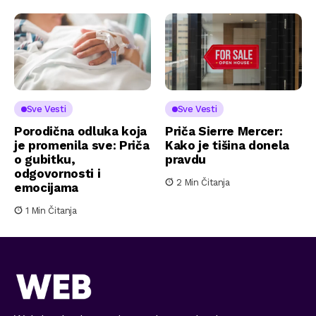
Sve Vesti
Sve Vesti
Porodična odluka koja
Priča Sierre Mercer:
je promenila sve: Priča
Kako je tišina donela
o gubitku,
pravdu
odgovornosti i
2 Min Čitanja
emocijama
1 Min Čitanja