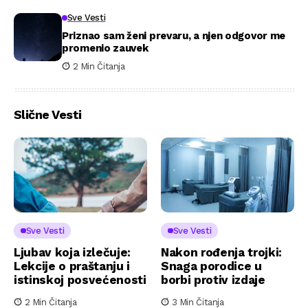
Sve Vesti
Priznao sam ženi prevaru, a njen odgovor me
promenio zauvek
2 Min Čitanja
Slične Vesti
Sve Vesti
Sve Vesti
Ljubav koja izlečuje:
Nakon rođenja trojki:
Lekcije o praštanju i
Snaga porodice u
istinskoj posvećenosti
borbi protiv izdaje
2 Min Čitanja
3 Min Čitanja