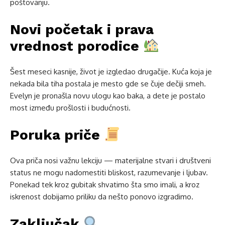
poštovanju.
Novi početak i prava
vrednost porodice
Šest meseci kasnije, život je izgledao drugačije. Kuća koja je
nekada bila tiha postala je mesto gde se čuje dečiji smeh.
Evelyn je pronašla novu ulogu kao baka, a dete je postalo
most između prošlosti i budućnosti.
Poruka priče
Ova priča nosi važnu lekciju — materijalne stvari i društveni
status ne mogu nadomestiti bliskost, razumevanje i ljubav.
Ponekad tek kroz gubitak shvatimo šta smo imali, a kroz
iskrenost dobijamo priliku da nešto ponovo izgradimo.
Zaključak