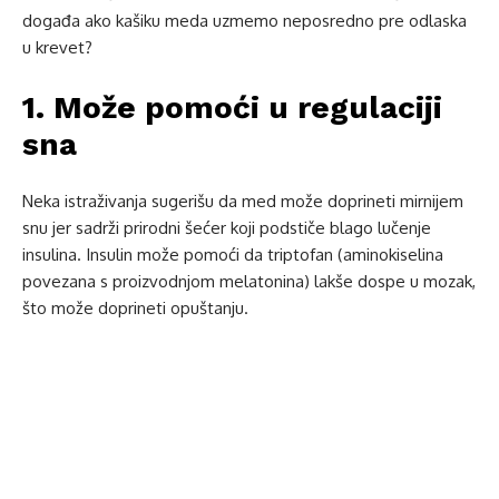
događa ako kašiku meda uzmemo neposredno pre odlaska
u krevet?
1. Može pomoći u regulaciji
sna
Neka istraživanja sugerišu da med može doprineti mirnijem
snu jer sadrži prirodni šećer koji podstiče blago lučenje
insulina. Insulin može pomoći da triptofan (aminokiselina
povezana s proizvodnjom melatonina) lakše dospe u mozak,
što može doprineti opuštanju.