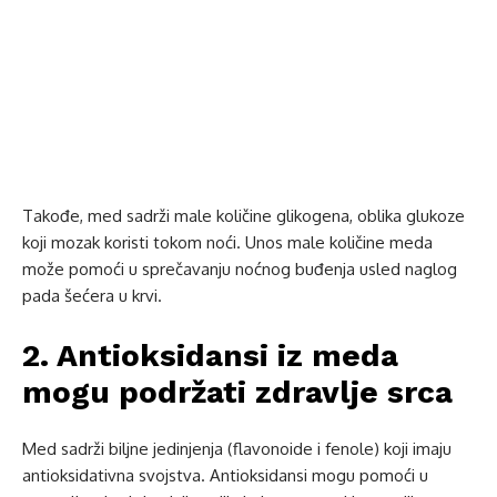
Takođe, med sadrži male količine glikogena, oblika glukoze
koji mozak koristi tokom noći. Unos male količine meda
može pomoći u sprečavanju noćnog buđenja usled naglog
pada šećera u krvi.
2. Antioksidansi iz meda
mogu podržati zdravlje srca
Med sadrži biljne jedinjenja (flavonoide i fenole) koji imaju
antioksidativna svojstva. Antioksidansi mogu pomoći u