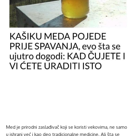
Med je prirodni zaslađivač koji se koristi vekovima, ne samo
u ishrani već i kao deo tradicionalne medicine. Ali šta se