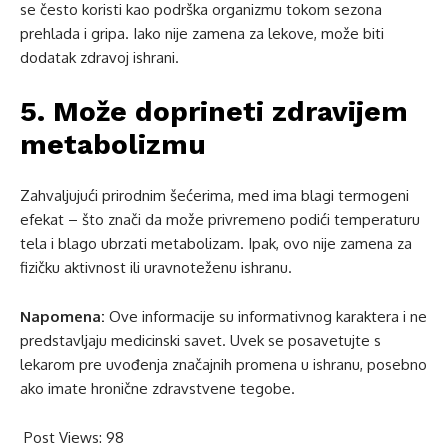
se često koristi kao podrška organizmu tokom sezona
prehlada i gripa. Iako nije zamena za lekove, može biti
dodatak zdravoj ishrani.
5. Može doprineti zdravijem
metabolizmu
Zahvaljujući prirodnim šećerima, med ima blagi termogeni
efekat – što znači da može privremeno podići temperaturu
tela i blago ubrzati metabolizam. Ipak, ovo nije zamena za
fizičku aktivnost ili uravnoteženu ishranu.
Napomena:
Ove informacije su informativnog karaktera i ne
predstavljaju medicinski savet. Uvek se posavetujte s
lekarom pre uvođenja značajnih promena u ishranu, posebno
ako imate hronične zdravstvene tegobe.
Post Views:
98