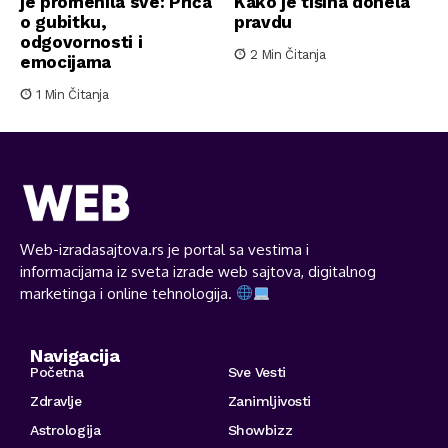
je promenila sve: Priča
Kako je tišina donela
o gubitku,
pravdu
odgovornosti i
2 Min Čitanja
emocijama
1 Min Čitanja
Web-izradasajtova.rs je portal sa vestima i
informacijama iz sveta izrade web sajtova, digitalnog
marketinga i online tehnologija.
Navigacija
Početna
Sve Vesti
Zdravlje
Zanimljivosti
Astrologija
Showbizz