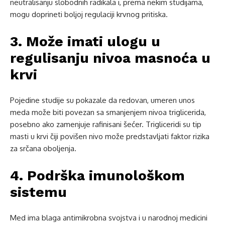
neutralisanju slobodnih radikala i, prema nekim studijama,
mogu doprineti boljoj regulaciji krvnog pritiska.
3. Može imati ulogu u
regulisanju nivoa masnoća u
krvi
Pojedine studije su pokazale da redovan, umeren unos
meda može biti povezan sa smanjenjem nivoa triglicerida,
posebno ako zamenjuje rafinisani šećer. Trigliceridi su tip
masti u krvi čiji povišen nivo može predstavljati faktor rizika
za srčana oboljenja.
4. Podrška imunološkom
sistemu
Med ima blaga antimikrobna svojstva i u narodnoj medicini