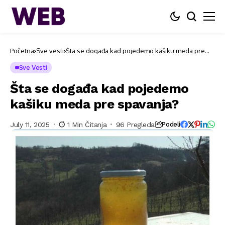
Početna
Sve vesti
Šta se događa kad pojedemo kašiku meda pre
spavanja?
Sve Vesti
Šta se događa kad pojedemo
kašiku meda pre spavanja?
July 11, 2025
1 Min Čitanja
96 Pregleda
Podeli