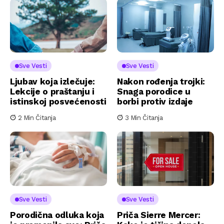
Sve Vesti
Sve Vesti
Ljubav koja izlečuje:
Nakon rođenja trojki:
Lekcije o praštanju i
Snaga porodice u
istinskoj posvećenosti
borbi protiv izdaje
2 Min Čitanja
3 Min Čitanja
Sve Vesti
Sve Vesti
Porodična odluka koja
Priča Sierre Mercer: