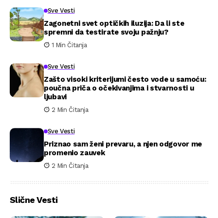
Sve Vesti
Zagonetni svet optičkih iluzija: Da li ste
spremni da testirate svoju pažnju?
1 Min Čitanja
Sve Vesti
Zašto visoki kriterijumi često vode u samoću:
poučna priča o očekivanjima i stvarnosti u
ljubavi
2 Min Čitanja
Sve Vesti
Priznao sam ženi prevaru, a njen odgovor me
promenio zauvek
2 Min Čitanja
Slične Vesti