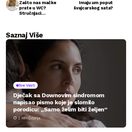
Zašto nas mačke
Imaju um poput
prate u WC?
švajcarskog sata?
Stručnjaci
objašnjavaju
neobično ponašanje
Saznaj Više
Sve Vesti
Dječak sa Downovim sindromom
napisao pismo koje je slomilo
porodicu: „Samo želim biti željen“
2 Min Čitanja