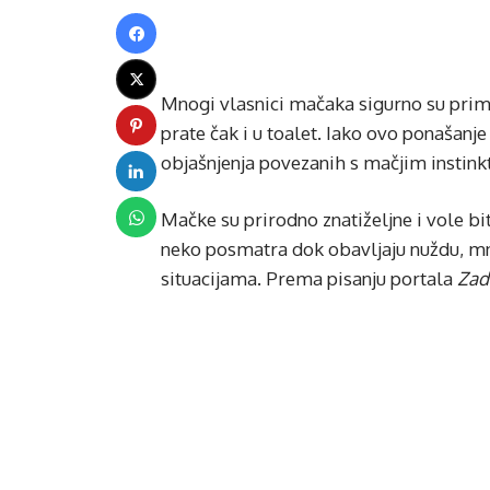
Mnogi vlasnici mačaka sigurno su primet
prate čak i u toalet. Iako ovo ponašanj
objašnjenja povezanih s mačjim instin
Mačke su prirodno znatiželjne i vole bit
neko posmatra dok obavljaju nuždu, mno
situacijama. Prema pisanju portala
Zad