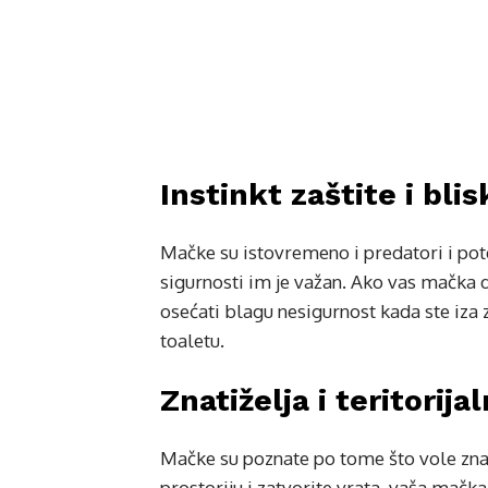
Instinkt zaštite i blis
Mačke su istovremeno i predatori i pot
sigurnosti im je važan. Ako vas mačka do
osećati blagu nesigurnost kada ste iza 
toaletu.
Znatiželja i teritorija
Mačke su poznate po tome što vole znat
prostoriju i zatvorite vrata, vaša mačk