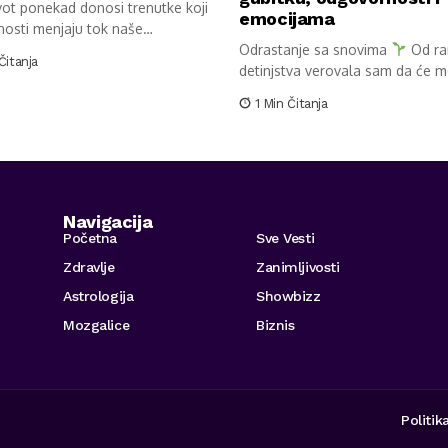
vot ponekad donosi trenutke koji
emocijama
nosti menjaju tok naše
vice....
Odrastanje sa snovima
Od r
Čitanja
detinjstva verovala sam da će mo
1 Min Čitanja
Navigacija
Početna
Sve Vesti
Zdravlje
Zanimljivosti
Astrologija
Showbizz
Mozgalice
Biznis
Politik