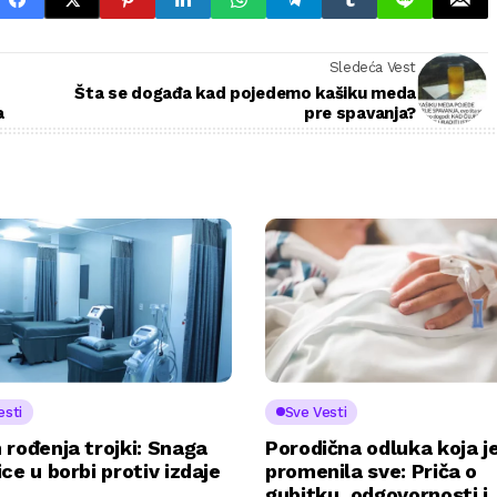
Sledeća Vest
Šta se događa kad pojedemo kašiku meda
a
pre spavanja?
esti
Sve Vesti
rođenja trojki: Snaga
Porodična odluka koja j
ce u borbi protiv izdaje
promenila sve: Priča o
gubitku, odgovornosti i