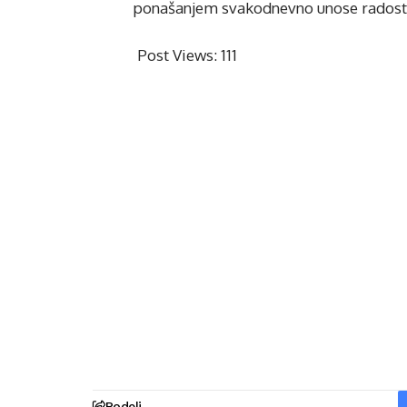
ponašanjem svakodnevno unose radost i
Post Views:
111
Podeli