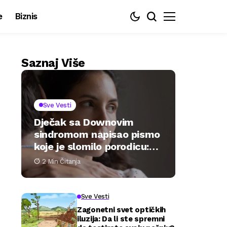
e
Biznis
Saznaj Više
Sve Vesti
Dječak sa Downovim
sindromom napisao pismo
koje je slomilo porodicu:
„Samo želim biti željen“
2 Min Čitanja
Sve Vesti
Zagonetni svet optičkih
iluzija: Da li ste spremni