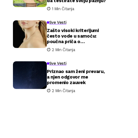
da testirate svoju pažnju?
1 Min Čitanja
Sve Vesti
Zašto visoki kriterijumi
često vode u samoću:
poučna priča o
očekivanjima i stvarnosti
2 Min Čitanja
u ljubavi
Sve Vesti
Priznao sam ženi prevaru,
a njen odgovor me
promenio zauvek
2 Min Čitanja