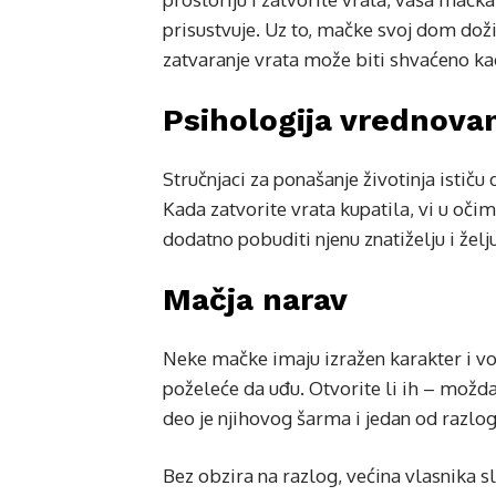
prisustvuje. Uz to, mačke svoj dom doživ
zatvaranje vrata može biti shvaćeno ka
Psihologija vrednova
Stručnjaci za ponašanje životinja istič
Kada zatvorite vrata kupatila, vi u oči
dodatno pobuditi njenu znatiželju i želj
Mačja narav
Neke mačke imaju izražen karakter i vol
poželeće da uđu. Otvorite li ih – možda
deo je njihovog šarma i jedan od razloga
Bez obzira na razlog, većina vlasnika 