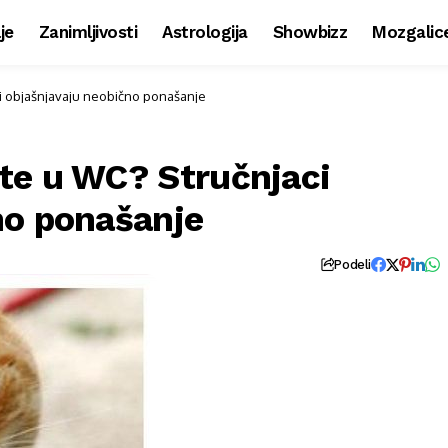
je
Zanimljivosti
Astrologija
Showbizz
Mozgalic
i objašnjavaju neobično ponašanje
te u WC? Stručnjaci
no ponašanje
Podeli