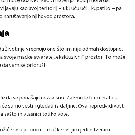
ljavaju kao svoj teritorij – uključujući i kupatilo – pa
o narušavanje njihovog prostora.
nja
u da životinje vrednuju ono što im nije odmah dostupno.
ma svoje mačke stvarate „ekskluzivni“ prostor. To može
u da vam se pridruži.
e da se ponašaju nezavisno. Zatvorite li im vrata –
 će samo sesti i gledati iz daljine. Ova nepredvidivost
 zašto ih vlasnici toliko vole.
složiće se u jednom – mačke svojim jedinstvenim