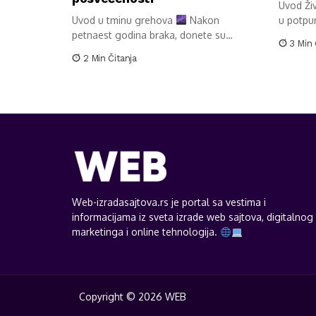
Uvod Ži
Uvod u tminu grehova
Nakon
u potpu
petnaest godina braka, donete su
svakodne
3 Min 
odluke...
2 Min Čitanja
Web-izradasajtova.rs je portal sa vestima i
informacijama iz sveta izrade web sajtova, digitalnog
marketinga i online tehnologija.
Copyright © 2026 WEB