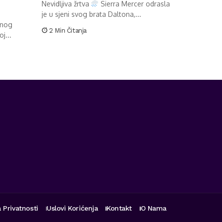
Nevidljiva žrtva
Sierra Mercer odrasla
je u sjeni svog brata Daltona,...
anog
2 Min Čitanja
j...
a Privatnosti
Uslovi Korićenja
Kontakt
O Nama