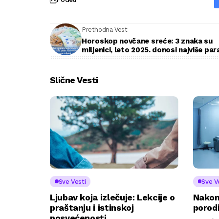
Prethodna Vest
Horoskop novčane sreće: 3 znaka su
miljenici, leto 2025. donosi najviše par
Slične Vesti
Sve Vesti
Sve V
Ljubav koja izlečuje: Lekcije o
Nakon 
praštanju i istinskoj
porodi
posvećenosti