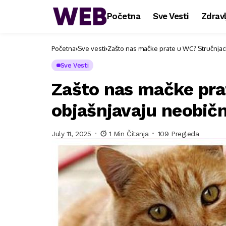
Početna
Sve Vesti
Zdravl
Početna
Sve vesti
Zašto nas mačke prate u WC? Stručnjac
Sve Vesti
Zašto nas mačke pra
objašnjavaju neobič
July 11, 2025
1 Min Čitanja
109 Pregleda