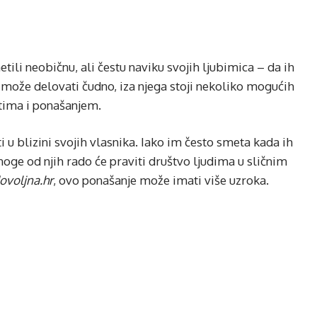
ili neobičnu, ali čestu naviku svojih ljubimica – da ih
e može delovati čudno, iza njega stoji nekoliko mogućih
ktima i ponašanjem.
i u blizini svojih vlasnika. Iako im često smeta kada ih
ge od njih rado će praviti društvo ljudima u sličnim
ovoljna.hr
, ovo ponašanje može imati više uzroka.