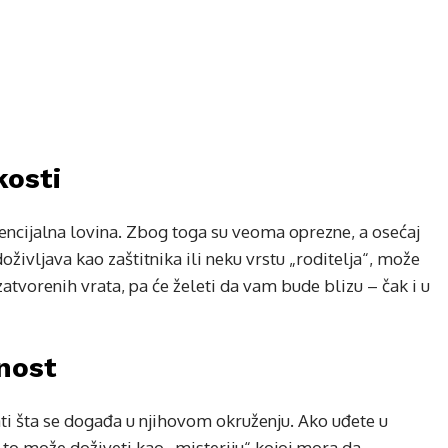
kosti
encijalna lovina. Zbog toga su veoma oprezne, a osećaj
življava kao zaštitnika ili neku vrstu „roditelja“, može
zatvorenih vrata, pa će želeti da vam bude blizu – čak i u
lnost
i šta se događa u njihovom okruženju. Ako uđete u
a to može doživeti kao „misteriju“ kojoj mora da